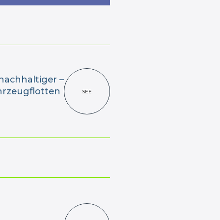
 nachhaltiger –
hrzeugflotten
SEE