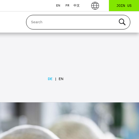
JOIN US
EN
FR
中文
DE
EN