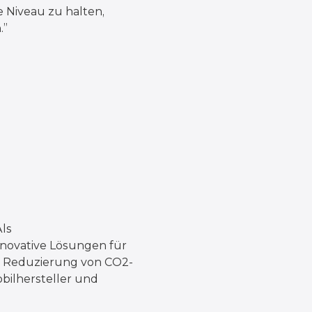
e Niveau zu halten,
.”
Als
nnovative Lösungen für
er Reduzierung von CO2-
obilhersteller und