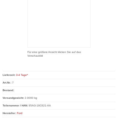
Für eine größere Ansicht klicken Sie auf das
Vorschaubild
Lieferzeit:
3-4 Tage*
Art.Nr.:
7
Bestand:
Versandgewicht:
2.0000 kg
Teilenummer / HAN:
95AG-18C621-AA
Hersteller:
Ford