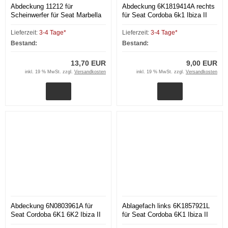
Abdeckung 11212 für
Abdeckung 6K1819414A rechts
Scheinwerfer für Seat Marbella
für Seat Cordoba 6k1 Ibiza II
Lieferzeit:
3-4 Tage*
Lieferzeit:
3-4 Tage*
Bestand:
Bestand:
13,70 EUR
9,00 EUR
inkl. 19 % MwSt. zzgl.
Versandkosten
inkl. 19 % MwSt. zzgl.
Versandkosten
Abdeckung 6N0803961A für
Ablagefach links 6K1857921L
Seat Cordoba 6K1 6K2 Ibiza II
für Seat Cordoba 6K1 Ibiza II
Polo 6K 6N1
Polo 6N Caddy II