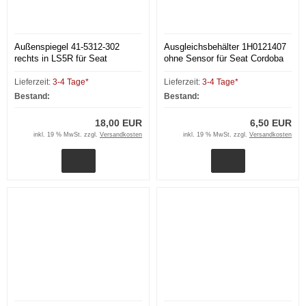
Außenspiegel 41-5312-302
Ausgleichsbehälter 1H0121407
rechts in LS5R für Seat
ohne Sensor für Seat Cordoba
Cordoba 6K1 Ibiza II
6K1 Ibiza II Polo 6N1
Lieferzeit:
3-4 Tage*
Lieferzeit:
3-4 Tage*
Bestand:
Bestand:
18,00 EUR
6,50 EUR
inkl. 19 % MwSt. zzgl.
Versandkosten
inkl. 19 % MwSt. zzgl.
Versandkosten