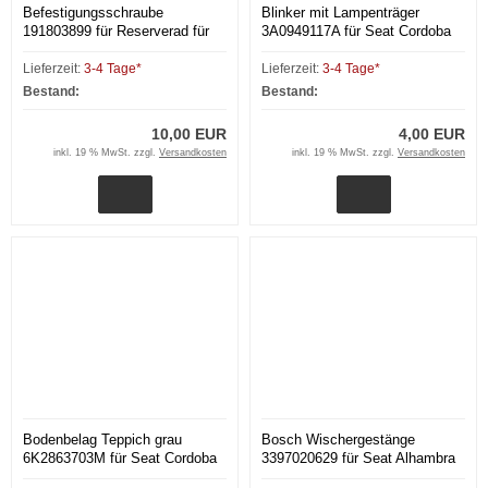
Befestigungsschraube
Blinker mit Lampenträger
191803899 für Reserverad für
3A0949117A für Seat Cordoba
Seat Cordoba 6K1 Ibiza II Golf
6K1 Ibiza II Polo 6N1
2 3
Lieferzeit:
3-4 Tage*
Lieferzeit:
3-4 Tage*
Bestand:
Bestand:
10,00 EUR
4,00 EUR
inkl. 19 % MwSt. zzgl.
Versandkosten
inkl. 19 % MwSt. zzgl.
Versandkosten
Bodenbelag Teppich grau
Bosch Wischergestänge
6K2863703M für Seat Cordoba
3397020629 für Seat Alhambra
Vario 6K
Ford Galaxy