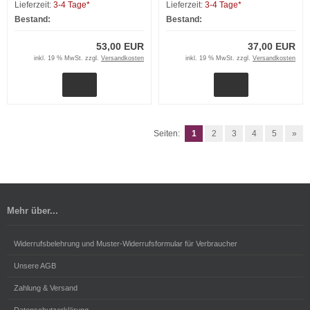
Lieferzeit:
3-4 Tage*
Lieferzeit:
3-4 Tage*
Bestand:
Bestand:
53,00 EUR
37,00 EUR
inkl. 19 % MwSt. zzgl.
Versandkosten
inkl. 19 % MwSt. zzgl.
Versandkosten
Seiten:
1
2
3
4
5
»
Mehr über...
Widerrufsbelehrung und Muster-Widerrufsformular für Verbraucher
Unsere AGB
Zahlung & Versand