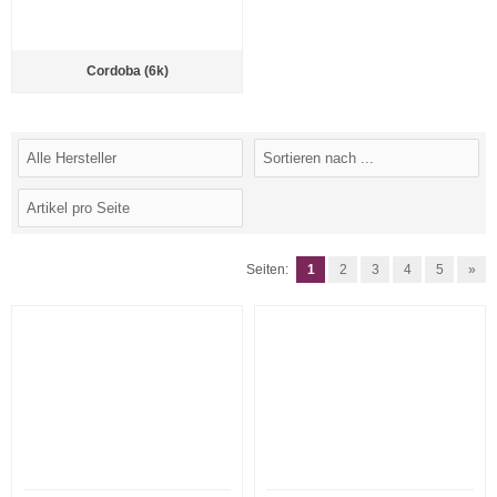
Cordoba (6k)
Seiten:
1
2
3
4
5
»