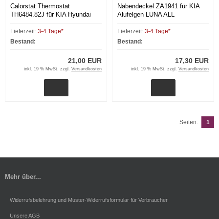
Calorstat Thermostat
Nabendeckel ZA1941 für KIA
TH6484.82J für KIA Hyundai
Alufelgen LUNA ALL
usw.
Lieferzeit:
3-4 Tage*
Lieferzeit:
3-4 Tage*
Bestand:
Bestand:
21,00 EUR
17,30 EUR
inkl. 19 % MwSt. zzgl.
Versandkosten
inkl. 19 % MwSt. zzgl.
Versandkosten
Seiten:
1
Mehr über...
Widerrufsbelehrung und Muster-Widerrufsformular für Verbraucher
Unsere AGB