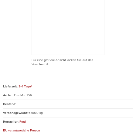
Für eine größere Ansicht klicken Sie auf das
Vorschaubild
Lieferzeit:
3-4 Tage*
Art.Nr.:
FordMon156
Bestand:
Versandgewicht:
6.0000 kg
Hersteller:
Ford
EU verantwortliche Person