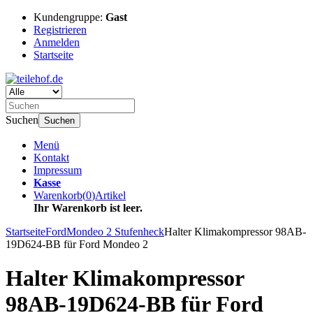
Kundengruppe:
Gast
Registrieren
Anmelden
Startseite
Suchen
Suchen
Menü
Kontakt
Impressum
Kasse
Warenkorb
(
0
)
Artikel
Ihr Warenkorb ist leer.
Startseite
Ford
Mondeo 2 Stufenheck
Halter Klimakompressor 98AB-
19D624-BB für Ford Mondeo 2
Halter Klimakompressor
98AB-19D624-BB für Ford