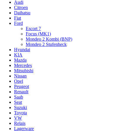
Audi
Citroen
Daihatsu
Fiat
Ford
Escort 7
Focus (MK1)
Mondeo 2 Kombi (BNP)
Mondeo 2 Stufenheck
Hyundai
KIA
Mazda
Mercedes
Mitsubishi
Nissan
Opel
Peugeot
Renault
Saab
Seat
Suzuki
Toyota
VW
Relais
Lagerware