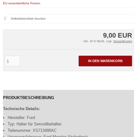
EU verantwortliche Person
Artikeldatenblatt drucken
9,00 EUR
inkl. 19 % MwSt. zzgl.
Versandkosten
IN DEN WARENKORB
PRODUKTBESCHREIBUNG
Technische Details:
Hersteller: Ford
Typ: Halter für Servoölbehälter
Teilenummer: XS713490AC
Ursprungsfahrzeug: Ford Mondeo Stufenheck