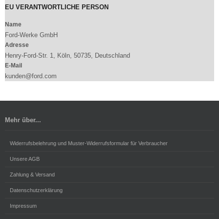
EU VERANTWORTLICHE PERSON
Name
Ford-Werke GmbH
Adresse
Henry-Ford-Str. 1, Köln, 50735, Deutschland
E-Mail
kunden@ford.com
Mehr über...
Widerrufsbelehrung und Muster-Widerrufsformular für Verbraucher
Unsere AGB
Zahlung & Versand
Datenschutzerklärung
Impressum