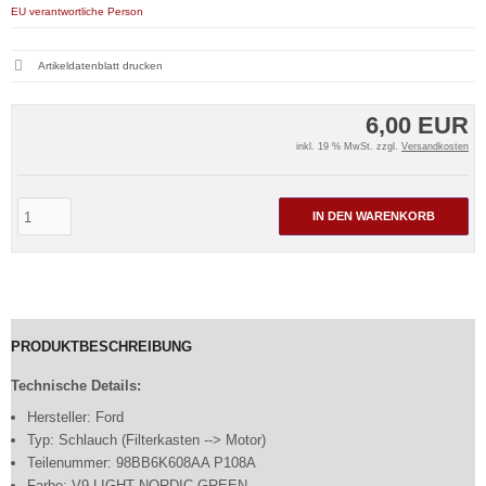
EU verantwortliche Person
Artikeldatenblatt drucken
6,00 EUR
inkl. 19 % MwSt. zzgl.
Versandkosten
IN DEN WARENKORB
PRODUKTBESCHREIBUNG
Technische Details:
Hersteller: Ford
Typ: Schlauch (Filterkasten --> Motor)
Teilenummer: 98BB6K608AA P108A
Farbe: V9 LIGHT NORDIC GREEN