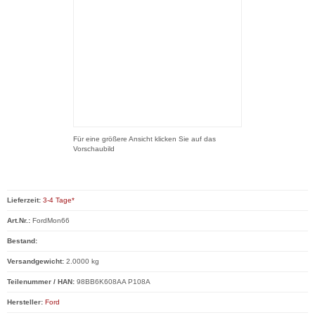
Für eine größere Ansicht klicken Sie auf das
Vorschaubild
Lieferzeit:
3-4 Tage*
Art.Nr.:
FordMon66
Bestand:
Versandgewicht:
2.0000 kg
Teilenummer / HAN:
98BB6K608AA P108A
Hersteller:
Ford