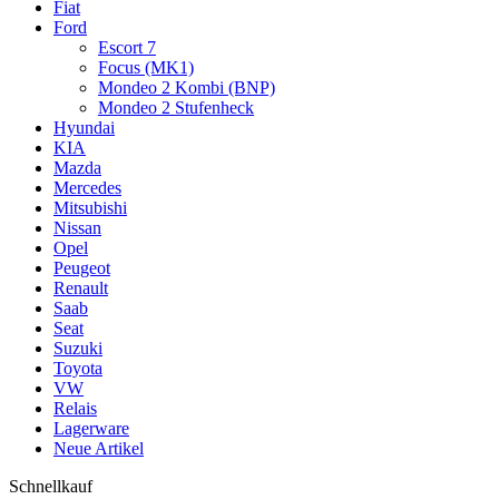
Fiat
Ford
Escort 7
Focus (MK1)
Mondeo 2 Kombi (BNP)
Mondeo 2 Stufenheck
Hyundai
KIA
Mazda
Mercedes
Mitsubishi
Nissan
Opel
Peugeot
Renault
Saab
Seat
Suzuki
Toyota
VW
Relais
Lagerware
Neue Artikel
Schnellkauf