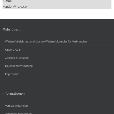
E-Mail
kunden@ford.com
Mehr über...
Widerrufsbelehrung und Muster-Widerrufsformular für Verbraucher
Unsere AGB
Zahlung & Versand
Datenschutzerklärung
Impressum
Informationen
Vertrag widerrufen
Altbatterie Entsorgung