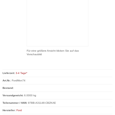
Für eine größere Ansicht klicken Sie auf das
Vorschaubild
Lieferzeit:
3-4 Tage*
Art.Nr.:
FordMon74
Bestand:
Versandgewicht:
6.0000 kg
Teilenummer / HAN:
97BB-A31148-CBZKAE
Hersteller:
Ford