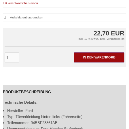
EU verantwortliche Person
Artikeldatenblatt drucken
22,70 EUR
inkl. 19 % MwSt. zzgl.
Versandkosten
IN DEN WARENKORB
PRODUKTBESCHREIBUNG
Technische Details:
Hersteller: Ford
Typ: Türverkleidung hinten links (Fahrerseite)
Teilenummer: 94BBF23861AE
Ursprungsfahrzeug: Ford Mondeo Stufenheck