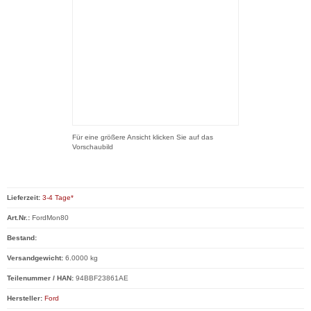
Für eine größere Ansicht klicken Sie auf das
Vorschaubild
Lieferzeit:
3-4 Tage*
Art.Nr.:
FordMon80
Bestand:
Versandgewicht:
6.0000 kg
Teilenummer / HAN:
94BBF23861AE
Hersteller:
Ford