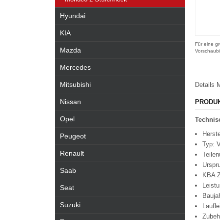
Hyundai
KIA
Für eine gr
Mazda
Vorschaubi
Mercedes
Mitsubishi
Details
M
Nissan
PRODU
Opel
Technisc
Herste
Peugeot
Typ: V
Renault
Teile
Urspr
Saab
KBA Z
Leist
Seat
Bauja
Suzuki
Laufl
Zubeh