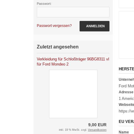
Passwort:
Passwort vergessen?
ANMELDEN
Zuletzt angesehen
Verkleidung für Schloßträger 96BG8311 vl
für Ford Mondeo 2
HERST
Untern
Ford Mo
Adresse
1 Americ
Webseit
https://
EU VER
9,00 EUR
inkl. 19 % MwSt. zzgl.
Versandkosten
Name