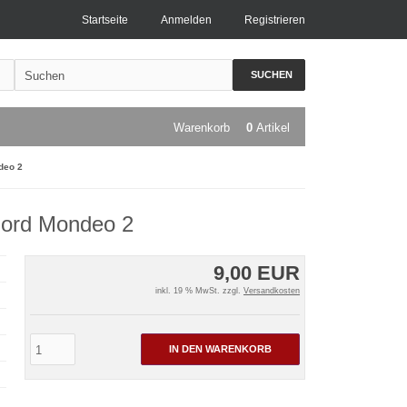
Startseite
Anmelden
Registrieren
SUCHEN
Warenkorb
0
Artikel
deo 2
 Ford Mondeo 2
9,00 EUR
inkl. 19 % MwSt. zzgl.
Versandkosten
IN DEN WARENKORB