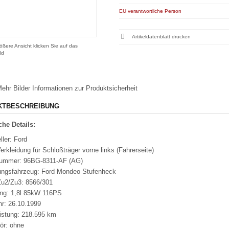
EU verantwortliche Person
Artikeldatenblatt drucken
ößere Ansicht klicken Sie auf das
ld
ehr Bilder
Informationen zur Produktsicherheit
KTBESCHREIBUNG
he Details:
ller: Ford
erkleidung für Schloßträger vorne links (Fahrerseite)
nummer: 96BG-8311-AF (AG)
ungsfahrzeug: Ford Mondeo Stufenheck
u2/Zu3: 8566/301
ung: 1,8l 85kW 116PS
hr: 26.10.1999
eistung: 218.595 km
ör: ohne