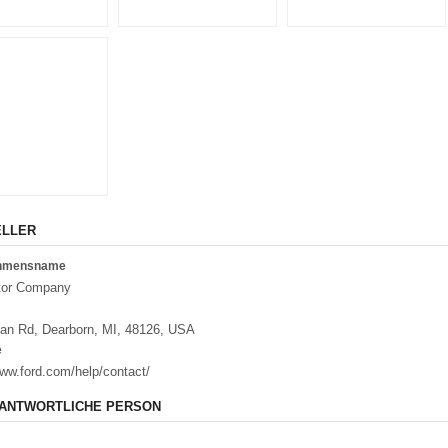
ELLER
ehmensname
tor Company
an Rd, Dearborn, MI, 48126, USA
e
www.ford.com/help/contact/
ANTWORTLICHE PERSON