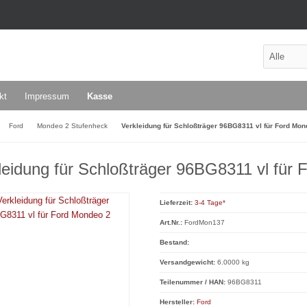
kt
Impressum
Kasse
Ford
Mondeo 2 Stufenheck
Verkleidung für Schloßträger 96BG8311 vl für Ford Mon
leidung für Schloßträger 96BG8311 vl für
Lieferzeit:
3-4 Tage*
Art.Nr.:
FordMon137
Bestand:
Versandgewicht:
6.0000 kg
Teilenummer / HAN:
96BG8311
Hersteller:
Ford