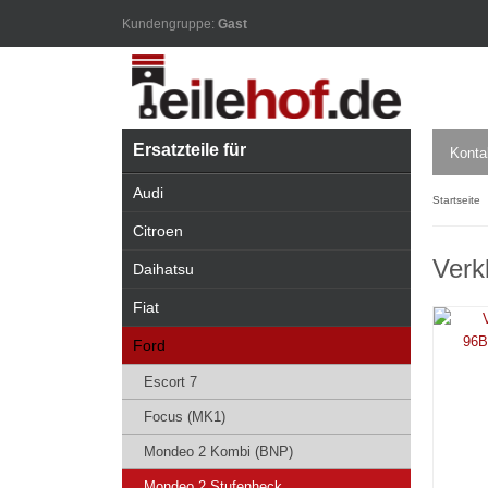
Kundengruppe:
Gast
Ersatzteile für
Konta
Audi
Startseite
Citroen
Verk
Daihatsu
Fiat
Ford
Escort 7
Focus (MK1)
Mondeo 2 Kombi (BNP)
Mondeo 2 Stufenheck