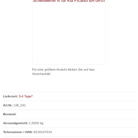
Für eine größere Ansicht klicken Sie auf das
Vorschaubild
Lieferzeit:
3-4 Tage*
Art.Nr.:
LW_241
Bestand:
Versandgewicht:
1.0000 kg
Teilenummer / HAN:
9216107010