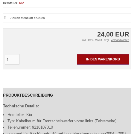
Hersteller:
KIA
Artikeldatenblatt drucken
24,00 EUR
inkl. 19 % MwSt. zzgl.
Versandkosten
IN DEN WARENKORB
PRODUKTBESCHREIBUNG
Technische Details:
Hersteller: Kia
Typ: Kabelbaum für Frontscheinwerfer vorne links (Fahrerseite)
Teilenummer: 9216107010
passend für: Kia Picanto BA mit Leuchtweitenregulierung2004 - 2007