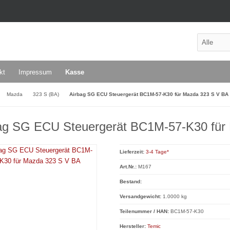
kt
Impressum
Kasse
Mazda
323 S (BA)
Airbag SG ECU Steuergerät BC1M-57-K30 für Mazda 323 S V BA
ag SG ECU Steuergerät BC1M-57-K30 für
Lieferzeit:
3-4 Tage*
Art.Nr.:
M167
Bestand:
Versandgewicht:
1.0000 kg
Teilenummer / HAN:
BC1M-57-K30
Hersteller:
Temic