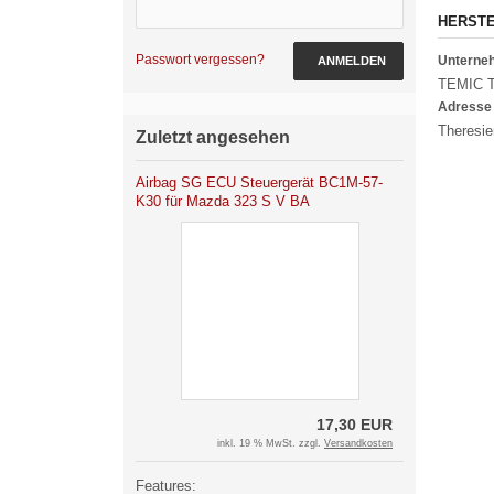
HERST
Passwort vergessen?
Untern
ANMELDEN
TEMIC T
Adresse
Theresie
Zuletzt angesehen
Airbag SG ECU Steuergerät BC1M-57-
K30 für Mazda 323 S V BA
17,30 EUR
inkl. 19 % MwSt. zzgl.
Versandkosten
Features: