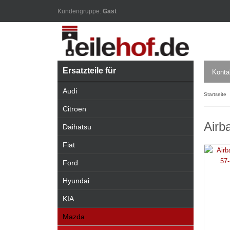
Kundengruppe:
Gast
Ersatzteile für
Konta
Audi
Startseite
Citroen
Airb
Daihatsu
Fiat
Ford
Hyundai
KIA
Mazda