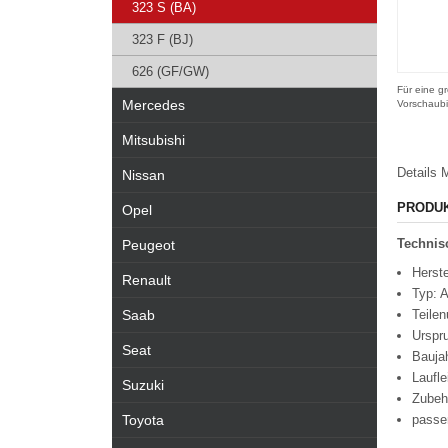
323 S (BA)
323 F (BJ)
626 (GF/GW)
Für eine gr
Mercedes
Vorschaubi
Mitsubishi
Details
M
Nissan
PRODU
Opel
Technisc
Peugeot
Herst
Renault
Typ: 
Saab
Teile
Urspr
Seat
Bauja
Laufl
Suzuki
Zubeh
Toyota
passe