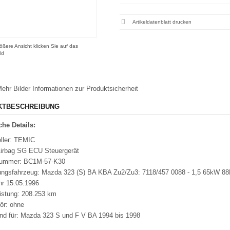
Artikeldatenblatt drucken
ößere Ansicht klicken Sie auf das
ld
ehr Bilder
Informationen zur Produktsicherheit
KTBESCHREIBUNG
he Details:
eller: TEMIC
Airbag SG ECU Steuergerät
nummer: BC1M-57-K30
ungsfahrzeug: Mazda 323 (S) BA KBA Zu2/Zu3: 7118/457 0088 - 1,5 65kW 8
hr 15.05.1996
eistung: 208.253 km
ör: ohne
nd für: Mazda 323 S und F V BA 1994 bis 1998