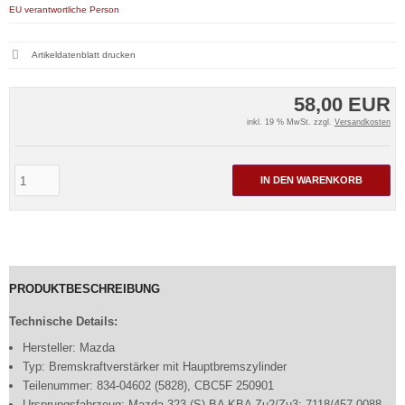
EU verantwortliche Person
Artikeldatenblatt drucken
58,00 EUR
inkl. 19 % MwSt. zzgl.
Versandkosten
IN DEN WARENKORB
PRODUKTBESCHREIBUNG
Technische Details:
Hersteller: Mazda
Typ: Bremskraftverstärker mit Hauptbremszylinder
Teilenummer: 834-04602 (5828), CBC5F 250901
Ursprungsfahrzeug: Mazda 323 (S) BA KBA Zu2/Zu3: 7118/457 0088 -