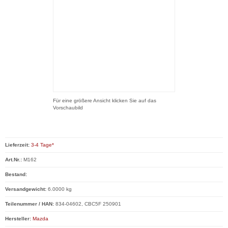
Für eine größere Ansicht klicken Sie auf das
Vorschaubild
Lieferzeit:
3-4 Tage*
Art.Nr.:
M162
Bestand:
Versandgewicht:
6.0000 kg
Teilenummer / HAN:
834-04602, CBC5F 250901
Hersteller:
Mazda