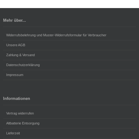
Mehr über...
Widerrufsbelehrung und Muster-Widerrufsformular für Verbraucher
Unsere AGB
Zahlung & Versand
Datenschutzerklärung
Impressum
Informationen
Vertrag widerrufen
Altbatterie Entsorgung
Lieferzeit