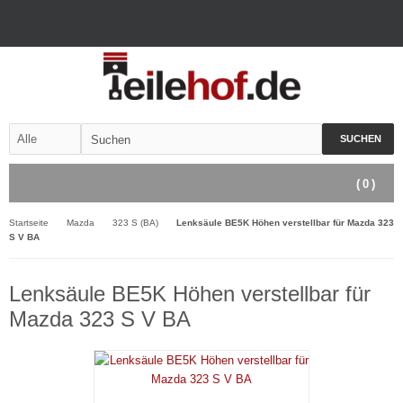
SUCHEN
(
0
)
Startseite
Mazda
323 S (BA)
Lenksäule BE5K Höhen verstellbar für Mazda 323
S V BA
Lenksäule BE5K Höhen verstellbar für
Mazda 323 S V BA