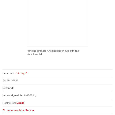
Für eine größere Ansicht klicken Sie auf das
Vorschaubild
Lieferzeit:
3-4 Tage*
Art.Nr.:
M187
Bestand:
Versandgewicht:
6.0000 kg
Hersteller:
Mazda
EU verantwortliche Person