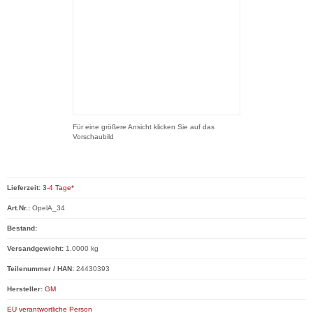
Für eine größere Ansicht klicken Sie auf das
Vorschaubild
Lieferzeit:
3-4 Tage*
Art.Nr.:
OpelA_34
Bestand:
Versandgewicht:
1.0000 kg
Teilenummer / HAN:
24430393
Hersteller:
GM
EU verantwortliche Person