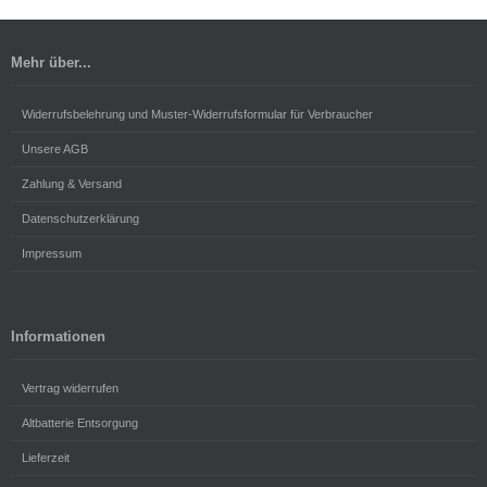
Mehr über...
Widerrufsbelehrung und Muster-Widerrufsformular für Verbraucher
Unsere AGB
Zahlung & Versand
Datenschutzerklärung
Impressum
Informationen
Vertrag widerrufen
Altbatterie Entsorgung
Lieferzeit