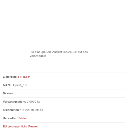
Für eine größere Ansicht klicken Sie auf das
Vorschaubild
Lieferzeit:
3-4 Tage*
Art.Nr.:
OpelA_188
Bestand:
Versandgewicht:
2.0000 kg
Teilenummer / HAN:
9129153
Hersteller:
Teklas
EU verantwortliche Person