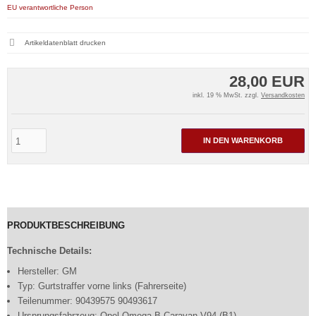
EU verantwortliche Person
Artikeldatenblatt drucken
28,00 EUR
inkl. 19 % MwSt. zzgl.
Versandkosten
IN DEN WARENKORB
PRODUKTBESCHREIBUNG
Technische Details:
Hersteller: GM
Typ: Gurtstraffer vorne links (Fahrerseite)
Teilenummer: 90439575 90493617
Ursprungsfahrzeug: Opel Omega B Caravan V94 (B1)