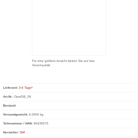
Für eine größere Ansicht klicken Sie auf das
Vorschaubild
Lieferzeit:
3-4 Tage*
Art.Nr.:
OpelOB_59
Bestand:
Versandgewicht:
6.0000 kg
Teilenummer / HAN:
90439575
Hersteller:
GM