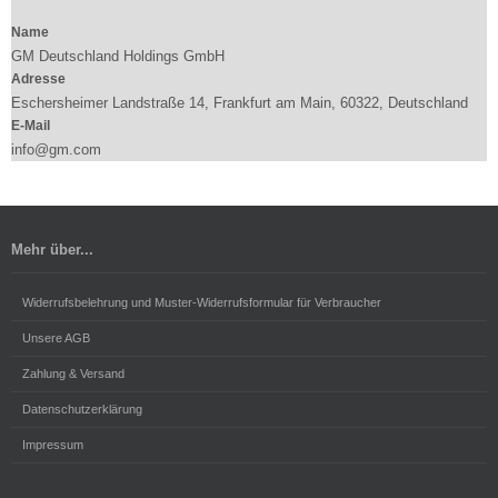
Name
GM Deutschland Holdings GmbH
Adresse
Eschersheimer Landstraße 14, Frankfurt am Main, 60322, Deutschland
E-Mail
info@gm.com
Mehr über...
Widerrufsbelehrung und Muster-Widerrufsformular für Verbraucher
Unsere AGB
Zahlung & Versand
Datenschutzerklärung
Impressum