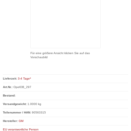
Für eine größere Ansicht klicken Sie auf das
Vorschaubild
Lieferzeit:
3-4 Tage*
Art.Nr.:
OpelOB_297
Bestand:
Versandgewicht:
1.0000 kg
Teilenummer / HAN:
90563315
Hersteller:
GM
EU verantwortliche Person