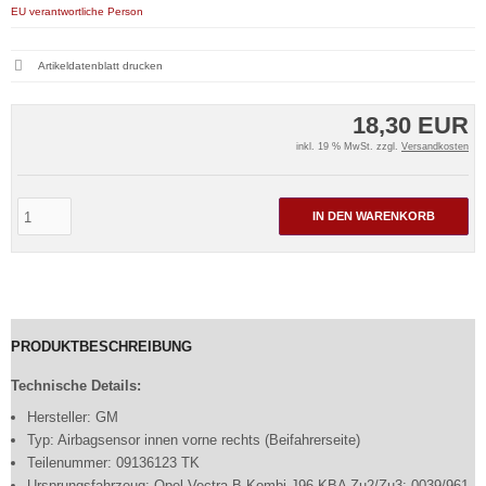
EU verantwortliche Person
Artikeldatenblatt drucken
18,30 EUR
inkl. 19 % MwSt. zzgl.
Versandkosten
IN DEN WARENKORB
PRODUKTBESCHREIBUNG
Technische Details:
Hersteller: GM
Typ: Airbagsensor innen vorne rechts (Beifahrerseite)
Teilenummer: 09136123 TK
Ursprungsfahrzeug: Opel Vectra B Kombi J96 KBA Zu2/Zu3: 0039/961