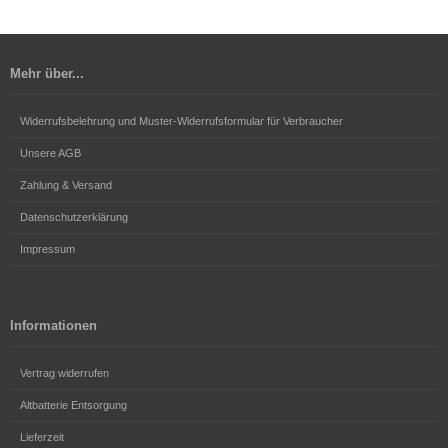
Mehr über...
Widerrufsbelehrung und Muster-Widerrufsformular für Verbraucher
Unsere AGB
Zahlung & Versand
Datenschutzerklärung
Impressum
Informationen
Vertrag widerrufen
Altbatterie Entsorgung
Lieferzeit