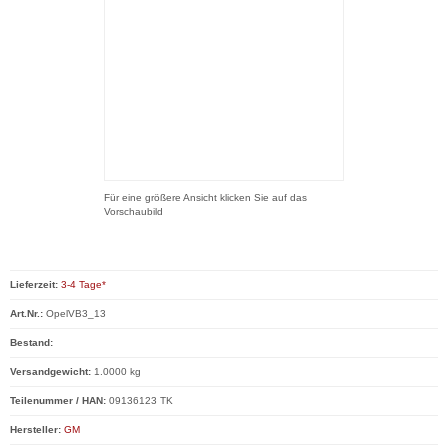
Für eine größere Ansicht klicken Sie auf das
Vorschaubild
Lieferzeit:
3-4 Tage*
Art.Nr.:
OpelVB3_13
Bestand:
Versandgewicht:
1.0000 kg
Teilenummer / HAN:
09136123 TK
Hersteller:
GM