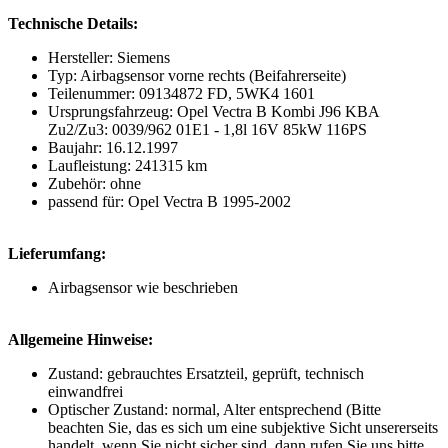
Technische Details:
Hersteller: Siemens
Typ: Airbagsensor vorne rechts (Beifahrerseite)
Teilenummer: 09134872 FD, 5WK4 1601
Ursprungsfahrzeug: Opel Vectra B Kombi J96 KBA
Zu2/Zu3: 0039/962 01E1 - 1,8l 16V 85kW 116PS
Baujahr: 16.12.1997
Laufleistung: 241315 km
Zubehör: ohne
passend für: Opel Vectra B 1995-2002
Lieferumfang:
Airbagsensor wie beschrieben
Allgemeine Hinweise:
Zustand: gebrauchtes Ersatzteil, geprüft, technisch
einwandfrei
Optischer Zustand: normal, Alter entsprechend (Bitte
beachten Sie, das es sich um eine subjektive Sicht unsererseits
handelt, wenn Sie nicht sicher sind, dann rufen Sie uns bitte