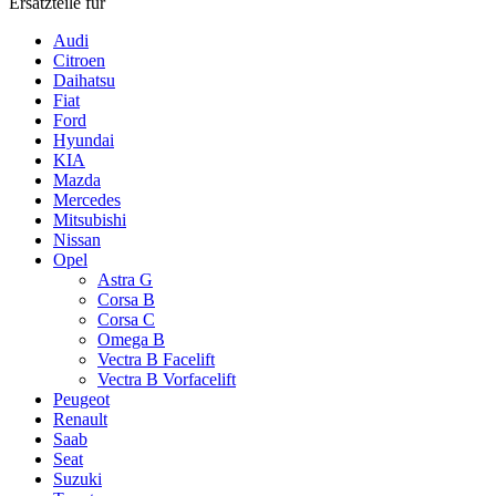
Ersatzteile für
Audi
Citroen
Daihatsu
Fiat
Ford
Hyundai
KIA
Mazda
Mercedes
Mitsubishi
Nissan
Opel
Astra G
Corsa B
Corsa C
Omega B
Vectra B Facelift
Vectra B Vorfacelift
Peugeot
Renault
Saab
Seat
Suzuki