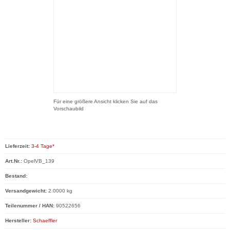
Für eine größere Ansicht klicken Sie auf das
Vorschaubild
Lieferzeit:
3-4 Tage*
Art.Nr.:
OpelVB_139
Bestand:
Versandgewicht:
2.0000 kg
Teilenummer / HAN:
90522656
Hersteller:
Schaeffler