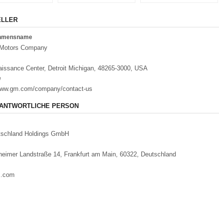
ELLER
ehmensname
 Motors Company
issance Center, Detroit Michigan, 48265-3000, USA
e
/www.gm.com/company/contact-us
ANTWORTLICHE PERSON
schland Holdings GmbH
eimer Landstraße 14, Frankfurt am Main, 60322, Deutschland
m.com