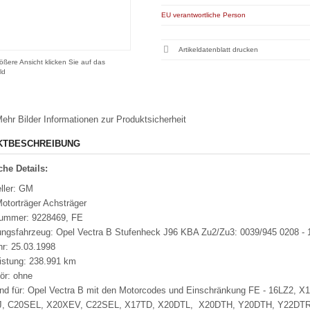
EU verantwortliche Person
Artikeldatenblatt drucken
ößere Ansicht klicken Sie auf das
ld
ehr Bilder
Informationen zur Produktsicherheit
KTBESCHREIBUNG
he Details:
ller: GM
otorträger Achsträger
nummer: 9228469, FE
ungsfahrzeug: Opel Vectra B Stufenheck J96 KBA Zu2/Zu3: 0039/945 0208 -
hr: 25.03.1998
eistung: 238.991 km
ör: ohne
nd für: Opel Vectra B mit den Motorcodes und Einschränkung FE - 16LZ
, C20SEL, X20XEV, C22SEL, X17TD, X20DTL, X20DTH, Y20DTH, Y22DTR