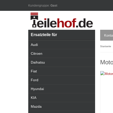
Kundengruppe:
Gast
Ersatzteile für
Konta
Audi
Startseite
Citroen
Moto
Daihatsu
Fiat
Ford
Hyundai
KIA
Mazda