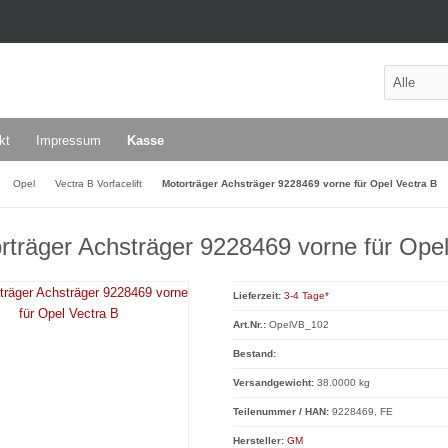
kt
Impressum
Kasse
Opel
Vectra B Vorfacelift
Motorträger Achsträger 9228469 vorne für Opel Vectra B
rträger Achsträger 9228469 vorne für Opel
Lieferzeit:
3-4 Tage*
Art.Nr.:
OpelVB_102
Bestand:
Versandgewicht:
38.0000 kg
Teilenummer / HAN:
9228469, FE
Hersteller:
GM