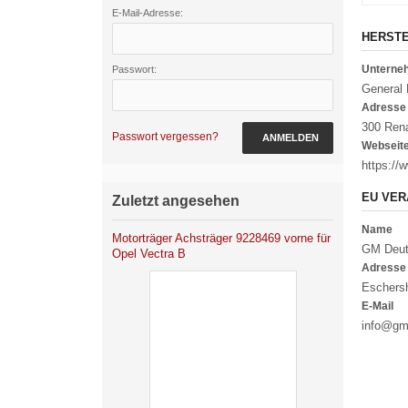
E-Mail-Adresse:
HERST
Untern
Passwort:
General
Adresse
300 Rena
Passwort vergessen?
ANMELDEN
Webseit
https:/
EU VER
Zuletzt angesehen
Name
Motorträger Achsträger 9228469 vorne für
GM Deut
Opel Vectra B
Adresse
Eschersh
E-Mail
info@g