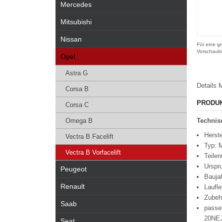
Mercedes
Mitsubishi
Nissan
Für eine gr
Vorschaubi
Opel
Astra G
Details
M
Corsa B
PRODU
Corsa C
Omega B
Technisc
Herste
Vectra B Facelift
Typ: M
Vectra B Vorfacelift
Teile
Urspr
Peugeot
Bauja
Renault
Laufl
Zubeh
Saab
passe
20NEJ
Seat