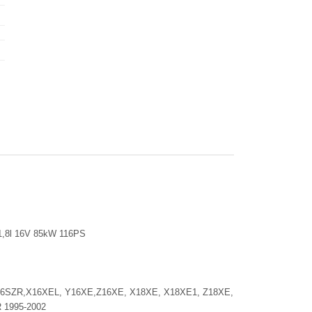
 1,8l 16V 85kW 116PS
2, X16SZR,X16XEL, Y16XE,Z16XE, X18XE, X18XE1, Z18XE,
 1995-2002