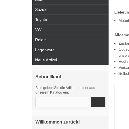
Suzuki
Lieferu
Toyota
Motor
VW
Allgeme
Relais
Zustan
Optisc
Lagerware
unsere
Neue Artikel
Rechn
Versa
Selbs
Schnellkauf
Bitte geben Sie die Artikelnummer aus
unserem Katalog ein.
Willkommen zurück!