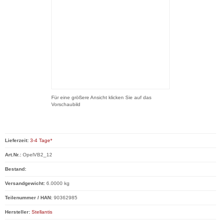
Für eine größere Ansicht klicken Sie auf das
Vorschaubild
Lieferzeit:
3-4 Tage*
Art.Nr.:
OpelVB2_12
Bestand:
Versandgewicht:
6.0000 kg
Teilenummer / HAN:
90362985
Hersteller:
Stellantis