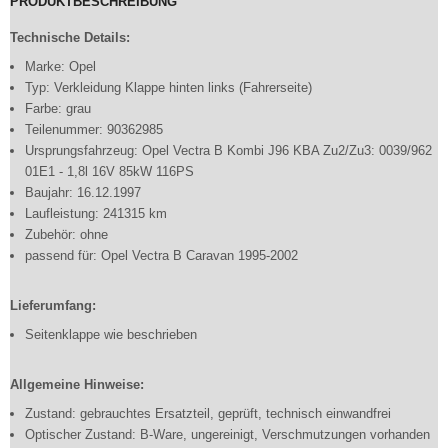
PRODUKTBESCHREIBUNG
Technische Details:
Marke: Opel
Typ: Verkleidung Klappe hinten links (Fahrerseite)
Farbe: grau
Teilenummer: 90362985
Ursprungsfahrzeug: Opel Vectra B Kombi J96 KBA Zu2/Zu3: 0039/962
01E1 - 1,8l 16V 85kW 116PS
Baujahr: 16.12.1997
Laufleistung: 241315 km
Zubehör: ohne
passend für: Opel Vectra B Caravan 1995-2002
Lieferumfang:
Seitenklappe wie beschrieben
Allgemeine Hinweise:
Zustand: gebrauchtes Ersatzteil, geprüft, technisch einwandfrei
Optischer Zustand: B-Ware, ungereinigt, Verschmutzungen vorhanden