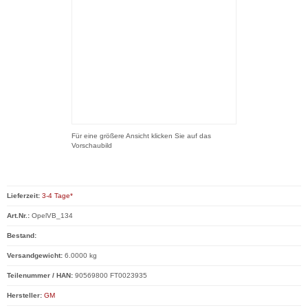
Für eine größere Ansicht klicken Sie auf das
Vorschaubild
Lieferzeit:
3-4 Tage*
Art.Nr.:
OpelVB_134
Bestand:
Versandgewicht:
6.0000 kg
Teilenummer / HAN:
90569800 FT0023935
Hersteller:
GM