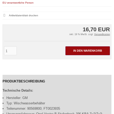
EU verantwortliche Person
Artikeldatenblatt drucken
16,70 EUR
inkl. 19 % MwSt. zzgl.
Versandkosten
IN DEN WARENKORB
PRODUKTBESCHREIBUNG
Technische Details:
Hersteller: GM
Typ: Wischwasserbehälter
Teilenummer: 90569800; FT0023935
Ursprungsfahrzeug: Opel Vectra B Stufenheck J96 KBA Zu2/Zu3: