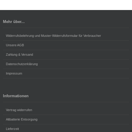
Mehr über...
Widerrufsbelehrung und Muster-Widerrufsformular für Verbraucher
Unsere AGB
Zahlung & Versand
Datenschutzerklärung
Impressum
Informationen
Vertrag widerrufen
Altbatterie Entsorgung
Lieferzeit