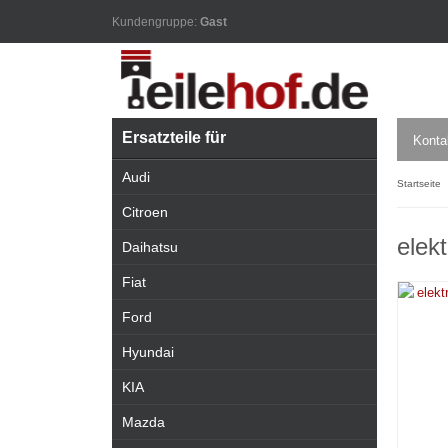
Kundengruppe:
Gast
Ersatzteile für
Konta
Audi
Startseite
Citroen
elek
Daihatsu
Fiat
Ford
Hyundai
KIA
Mazda