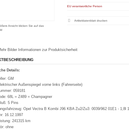
EU verantwortliche Person
Artikeldatenblatt drucken
ößere Ansicht klicken Sie auf das
ld
ehr Bilder
Informationen zur Produktsicherheit
KTBESCHREIBUNG
he Details:
ller: GM
lektrischer Außenspiegel vorne links (Fahrerseite)
nummer: 059181
ode: 68L = Z489 = Champagner
luß: 5 Pins
ungsfahrzeug: Opel Vectra B Kombi J96 KBA Zu2/Zu3: 0039/962 01E1 - 1,8
hr: 16.12.1997
eistung: 241315 km
ör: ohne