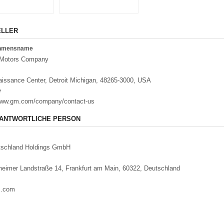
ELLER
ehmensname
 Motors Company
issance Center, Detroit Michigan, 48265-3000, USA
e
/www.gm.com/company/contact-us
ANTWORTLICHE PERSON
schland Holdings GmbH
eimer Landstraße 14, Frankfurt am Main, 60322, Deutschland
m.com