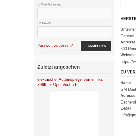
E-Mail-Adresse:
HERST
Passwort:
Untern
General
Adresse
Passwort vergessen?
ANMELDEN
300 Rena
Webseit
https:/
Zuletzt angesehen
EU VER
elektrischer Außenspiegel vorne links
Name
Z489 für Opel Vectra B
GM Deut
Adresse
Eschersh
E-Mail
info@g