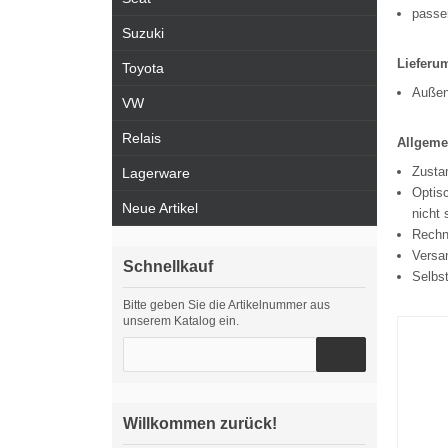
passe
Suzuki
Lieferu
Toyota
Außen
VW
Relais
Allgeme
Zustan
Lagerware
Optisc
Neue Artikel
nicht 
Rechn
Versa
Schnellkauf
Selbs
Bitte geben Sie die Artikelnummer aus
unserem Katalog ein.
Willkommen zurück!