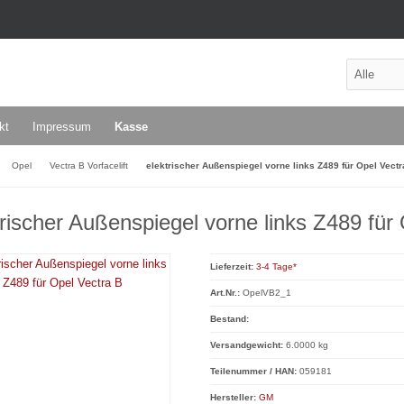
kt
Impressum
Kasse
Opel
Vectra B Vorfacelift
elektrischer Außenspiegel vorne links Z489 für Opel Vectr
trischer Außenspiegel vorne links Z489 für
Lieferzeit:
3-4 Tage*
Art.Nr.:
OpelVB2_1
Bestand:
Versandgewicht:
6.0000 kg
Teilenummer / HAN:
059181
Hersteller:
GM