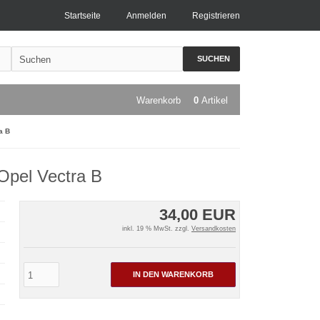
Startseite
Anmelden
Registrieren
SUCHEN
Warenkorb
0
Artikel
a B
 Opel Vectra B
34,00 EUR
inkl. 19 % MwSt. zzgl.
Versandkosten
IN DEN WARENKORB