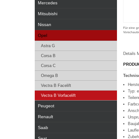
Mercedes
Mitsubishi
Nissan
Für eine gr
Vorschaubi
Opel
Astra G
Details
M
Corsa B
PRODU
Corsa C
Omega B
Technisc
Herste
Vectra B Facelift
Typ: e
Vectra B Vorfacelift
Teile
Farbc
Peugeot
Ansch
Renault
Urspr
Bauja
Saab
Laufl
Zubeh
Seat