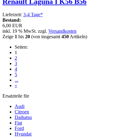
Renault Laguna I K56 B56
Lieferzeit:
3-4 Tage*
Bestand:
6,00 EUR
inkl. 19 % MwSt. zzgl.
Versandkosten
Zeige
1
bis
20
(von insgesamt
450
Artikeln)
Seiten:
1
2
3
4
5
...
»
Ersatzteile für
Audi
Citroen
Daihatsu
Fiat
Ford
Hyundai