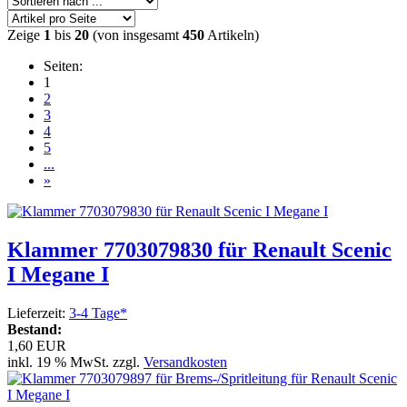
Zeige
1
bis
20
(von insgesamt
450
Artikeln)
Seiten:
1
2
3
4
5
...
»
Klammer 7703079830 für Renault Scenic
I Megane I
Lieferzeit:
3-4 Tage*
Bestand:
1,60 EUR
inkl. 19 % MwSt. zzgl.
Versandkosten