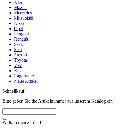
KIA
Mazda
Mercedes
Mitsubishi
Nissan
Opel
Peugeot
Renault
Saab
Seat
Suzuki
Toyota
VW
Relais
Lagerware
Neue Artikel
Schnellkauf
Bitte geben Sie die Artikelnummer aus unserem Katalog ein.
Willkommen zurück!