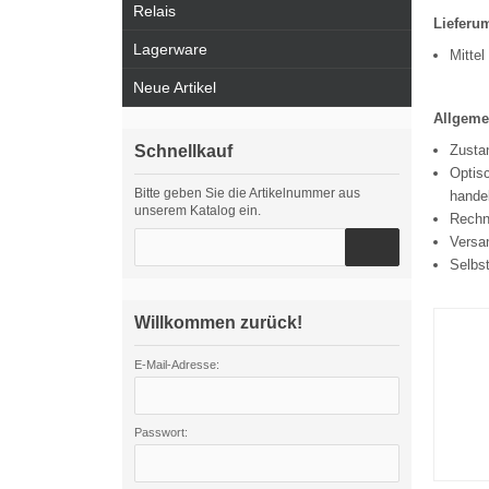
Relais
Lieferu
Lagerware
Mitte
Neue Artikel
Allgeme
Schnellkauf
Zustan
Optisc
Bitte geben Sie die Artikelnummer aus
handel
unserem Katalog ein.
Rechn
Versa
Selbs
Willkommen zurück!
E-Mail-Adresse:
Passwort: