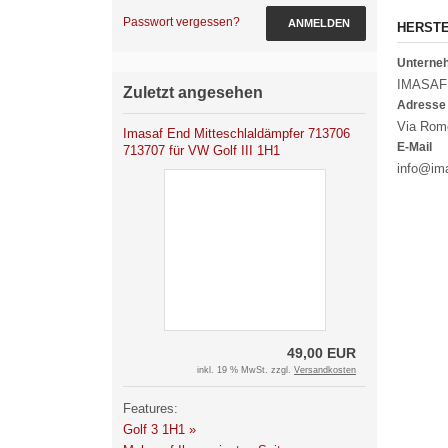
Passwort vergessen?
ANMELDEN
HERST
Untern
IMASAF 
Zuletzt angesehen
Adresse
Via Romet
Imasaf End Mitteschlaldämpfer 713706
E-Mail
713707 für VW Golf III 1H1
info@ima
49,00 EUR
inkl. 19 % MwSt. zzgl.
Versandkosten
Features:
Golf 3 1H1 »