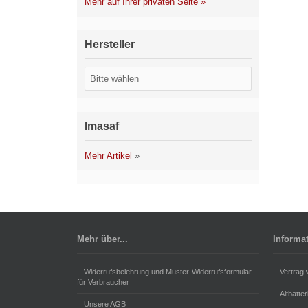
Mehr auf Ihrer privaten Seite »
Hersteller
Imasaf
Mehr Artikel
»
Mehr über...
Informa
Widerrufsbelehrung und Muster-Widerrufsformular
Vertrag 
für Verbraucher
Altbatte
Unsere AGB