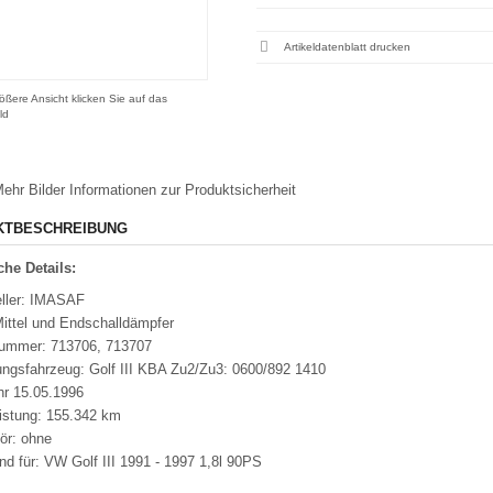
Artikeldatenblatt drucken
ößere Ansicht klicken Sie auf das
ld
ehr Bilder
Informationen zur Produktsicherheit
KTBESCHREIBUNG
he Details:
eller: IMASAF
Mittel und Endschalldämpfer
nummer: 713706, 713707
ungsfahrzeug: Golf III KBA Zu2/Zu3: 0600/892 1410
hr 15.05.1996
eistung: 155.342 km
ör: ohne
d für: VW Golf III 1991 - 1997 1,8l 90PS