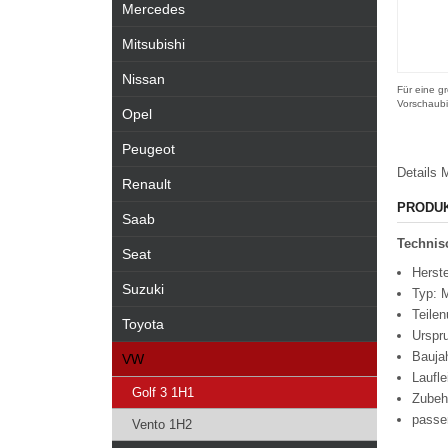
Mercedes
Mitsubishi
Nissan
Für eine gr
Vorschaubi
Opel
Peugeot
Details
M
Renault
PRODU
Saab
Technisc
Seat
Herst
Suzuki
Typ: 
Teile
Toyota
Urspr
Bauja
VW
Laufl
Golf 3 1H1
Zubeh
passen
Vento 1H2