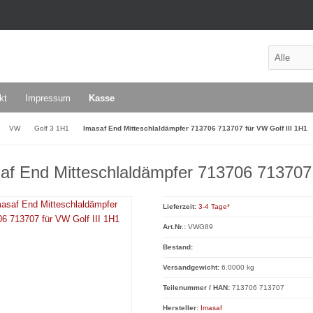
kt
Impressum
Kasse
VW
Golf 3 1H1
Imasaf End Mitteschlaldämpfer 713706 713707 für VW Golf III 1H1
af End Mitteschlaldämpfer 713706 713707 
Lieferzeit:
3-4 Tage*
Art.Nr.:
VWG89
Bestand:
Versandgewicht:
6.0000 kg
Teilenummer / HAN:
713706 713707
Hersteller:
Imasaf