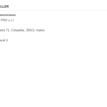
ELLER
ehmensname
PRO s.r.l.
ta 71, Cittadella, 35013, Italien
saf.it