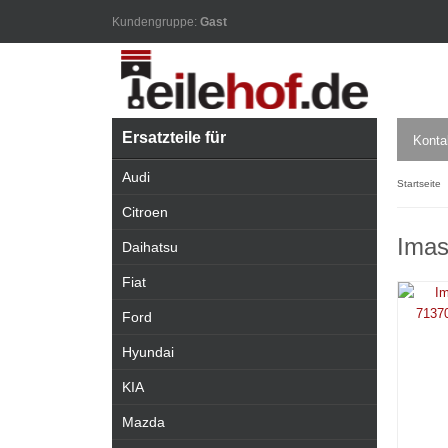
Kundengruppe:
Gast
Ersatzteile für
Konta
Audi
Startseite
Citroen
Imas
Daihatsu
Fiat
Ford
Hyundai
KIA
Mazda