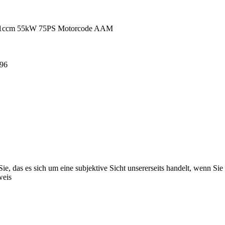
781ccm 55kW 75PS Motorcode AAM
996
e, das es sich um eine subjektive Sicht unsererseits handelt, wenn Sie n
weis