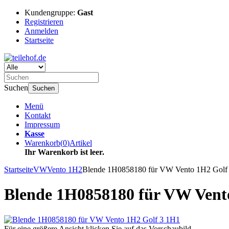
Kundengruppe:
Gast
Registrieren
Anmelden
Startseite
Suchen
Suchen
Menü
Kontakt
Impressum
Kasse
Warenkorb
(
0
)
Artikel
Ihr Warenkorb ist leer.
Startseite
VW
Vento 1H2
Blende 1H0858180 für VW Vento 1H2 Golf
Blende 1H0858180 für VW Vent
Für eine größere Ansicht klicken Sie auf das Vorschaubild