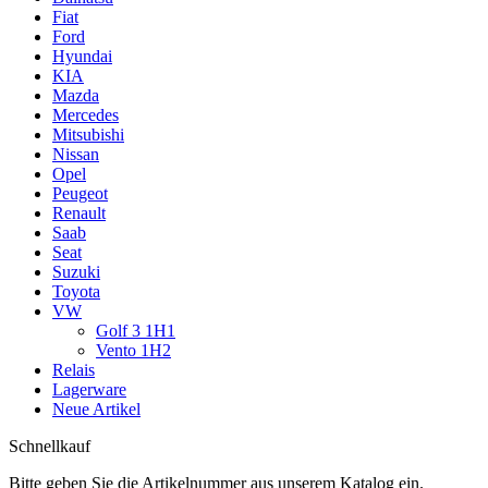
Fiat
Ford
Hyundai
KIA
Mazda
Mercedes
Mitsubishi
Nissan
Opel
Peugeot
Renault
Saab
Seat
Suzuki
Toyota
VW
Golf 3 1H1
Vento 1H2
Relais
Lagerware
Neue Artikel
Schnellkauf
Bitte geben Sie die Artikelnummer aus unserem Katalog ein.