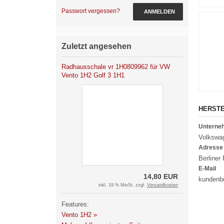
Passwort vergessen?
ANMELDEN
Zuletzt angesehen
Radhausschale vr 1H0809962 für VW
Vento 1H2 Golf 3 1H1
HERST
Untern
Volkswa
Adresse
Berliner
E-Mail
14,80 EUR
kundenb
inkl. 19 % MwSt. zzgl.
Versandkosten
Features:
Vento 1H2 »