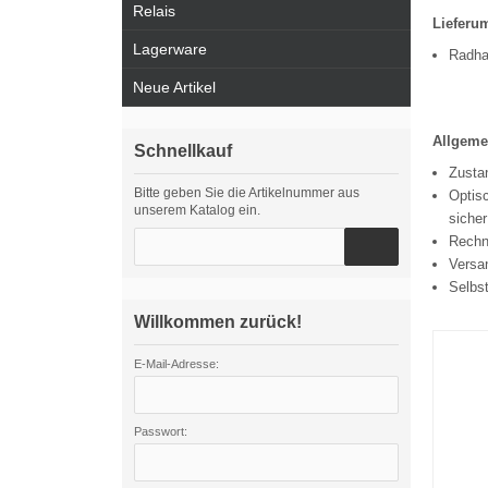
Relais
Lieferu
Lagerware
Radha
Neue Artikel
Allgeme
Schnellkauf
Zusta
Bitte geben Sie die Artikelnummer aus
Optisc
unserem Katalog ein.
sicher
Rechn
Versa
Selbs
Willkommen zurück!
E-Mail-Adresse:
Passwort: