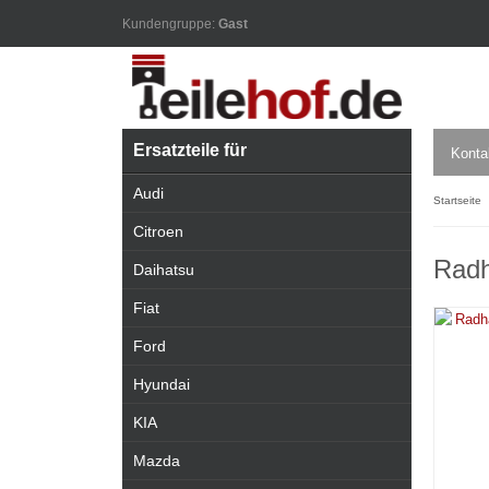
Kundengruppe:
Gast
Ersatzteile für
Konta
Audi
Startseite
Citroen
Radh
Daihatsu
Fiat
Ford
Hyundai
KIA
Mazda