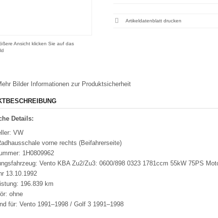
Artikeldatenblatt drucken
ößere Ansicht klicken Sie auf das
ld
ehr Bilder
Informationen zur Produktsicherheit
KTBESCHREIBUNG
he Details:
ller: VW
adhausschale vorne rechts (Beifahrerseite)
nummer: 1H0809962
ungsfahrzeug: Vento KBA Zu2/Zu3: 0600/898 0323 1781ccm 55kW 75PS Mo
hr 13.10.1992
eistung: 196.839 km
ör: ohne
nd für: Vento 1991–1998 / Golf 3 1991–1998