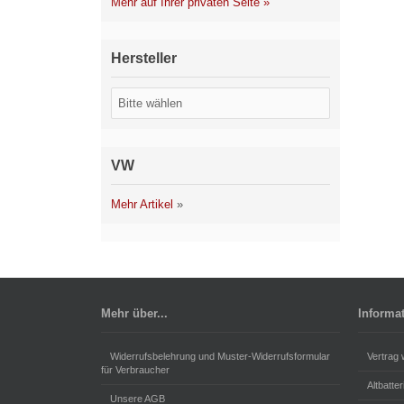
Mehr auf Ihrer privaten Seite »
Hersteller
VW
Mehr Artikel
»
Mehr über...
Informa
Widerrufsbelehrung und Muster-Widerrufsformular
Vertrag 
für Verbraucher
Altbatte
Unsere AGB