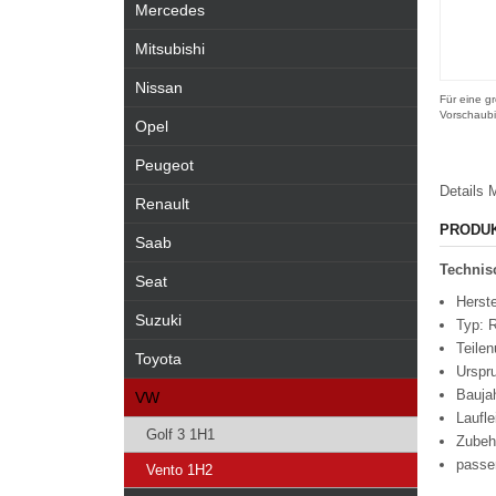
Mercedes
Mitsubishi
Nissan
Für eine gr
Vorschaubi
Opel
Peugeot
Details
M
Renault
PRODU
Saab
Technisc
Seat
Herste
Suzuki
Typ: R
Teile
Toyota
Urspr
Bauja
VW
Laufl
Golf 3 1H1
Zubeh
passe
Vento 1H2