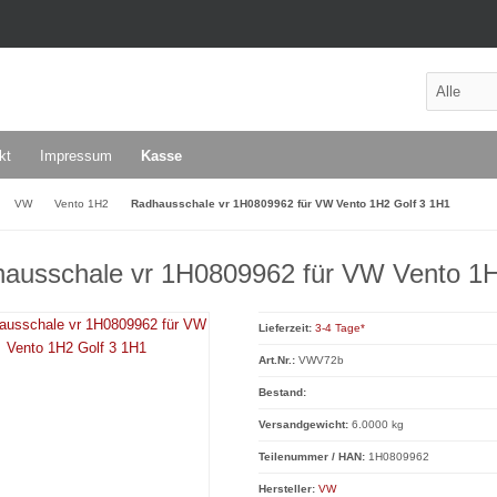
kt
Impressum
Kasse
VW
Vento 1H2
Radhausschale vr 1H0809962 für VW Vento 1H2 Golf 3 1H1
ausschale vr 1H0809962 für VW Vento 1H
Lieferzeit:
3-4 Tage*
Art.Nr.:
VWV72b
Bestand:
Versandgewicht:
6.0000 kg
Teilenummer / HAN:
1H0809962
Hersteller:
VW