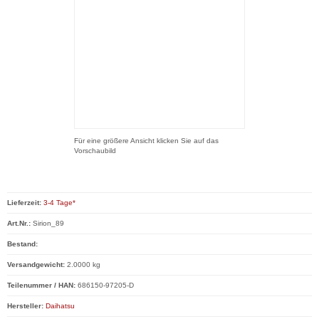
Für eine größere Ansicht klicken Sie auf das
Vorschaubild
Lieferzeit:
3-4 Tage*
Art.Nr.:
Sirion_89
Bestand:
Versandgewicht:
2.0000 kg
Teilenummer / HAN:
686150-97205-D
Hersteller:
Daihatsu