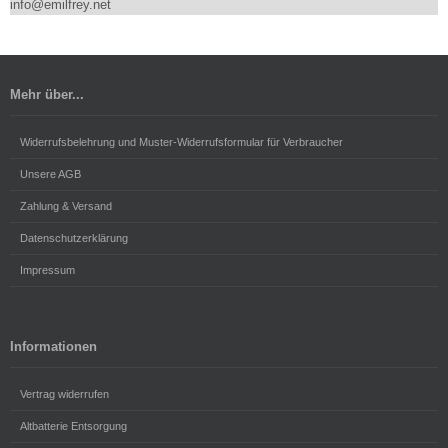
info@emilfrey.net
Mehr über...
Widerrufsbelehrung und Muster-Widerrufsformular für Verbraucher
Unsere AGB
Zahlung & Versand
Datenschutzerklärung
Impressum
Informationen
Vertrag widerrufen
Altbatterie Entsorgung