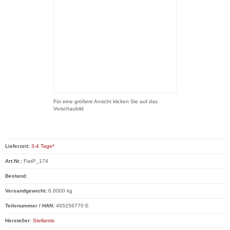
Für eine größere Ansicht klicken Sie auf das
Vorschaubild
Lieferzeit:
3-4 Tage*
Art.Nr.:
FiatP_174
Bestand:
Versandgewicht:
6.0000 kg
Teilenummer / HAN:
465256770 E
Hersteller:
Stellantis