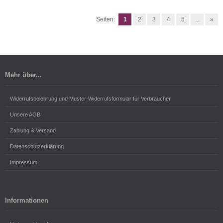
Seiten:
1
2
3
4
5
...
»
Mehr über...
Widerrufsbelehrung und Muster-Widerrufsformular für Verbraucher
Unsere AGB
Zahlung & Versand
Datenschutzerklärung
Impressum
Informationen