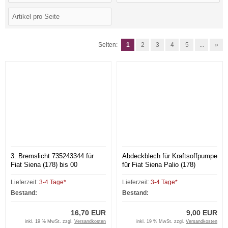
Seiten:
1
2
3
4
5
...
»
3. Bremslicht 735243344 für
Abdeckblech für Kraftsoffpumpe
Fiat Siena (178) bis 00
für Fiat Siena Palio (178)
Lieferzeit:
3-4 Tage*
Lieferzeit:
3-4 Tage*
Bestand:
Bestand:
16,70 EUR
9,00 EUR
inkl. 19 % MwSt. zzgl.
Versandkosten
inkl. 19 % MwSt. zzgl.
Versandkosten