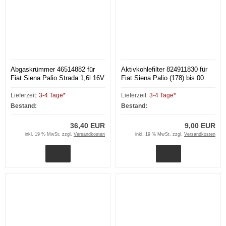
Abgaskrümmer 46514882 für
Aktivkohlefilter 824911830 für
Fiat Siena Palio Strada 1,6l 16V
Fiat Siena Palio (178) bis 00
(178) bis 00 B
Lieferzeit:
3-4 Tage*
Lieferzeit:
3-4 Tage*
Bestand:
Bestand:
36,40 EUR
9,00 EUR
inkl. 19 % MwSt. zzgl.
Versandkosten
inkl. 19 % MwSt. zzgl.
Versandkosten