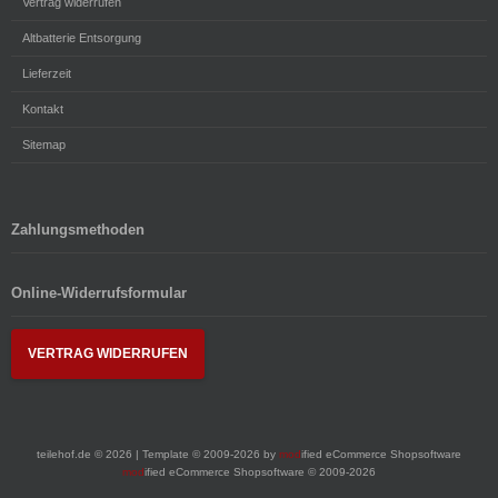
Vertrag widerrufen
Altbatterie Entsorgung
Lieferzeit
Kontakt
Sitemap
Zahlungsmethoden
Online-Widerrufsformular
VERTRAG WIDERRUFEN
teilehof.de © 2026 | Template © 2009-2026 by
mod
ified eCommerce Shopsoftware
mod
ified eCommerce Shopsoftware © 2009-2026