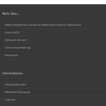
Mehr über...
Widerrufsbelehrung und Muster-Widerrufsformular für Verbraucher
Unsere AGB
Zahlung & Versand
Datenschutzerklärung
Impressum
Informationen
Vertrag widerrufen
Altbatterie Entsorgung
Lieferzeit