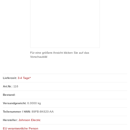
Für eine größere Ansicht klicken Sie auf das
Vorschaubild
Lieferzeit:
3-4 Tage*
Art.Nr.:
116
Bestand:
Versandgewicht:
6.0000 kg
Teilenummer / HAN:
89FB-8K620-AA
Hersteller:
Johnson Electric
EU verantwortliche Person