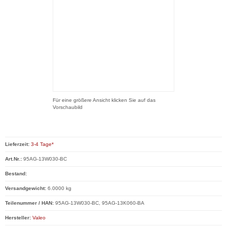
Für eine größere Ansicht klicken Sie auf das
Vorschaubild
Lieferzeit:
3-4 Tage*
Art.Nr.:
95AG-13W030-BC
Bestand:
Versandgewicht:
6.0000 kg
Teilenummer / HAN:
95AG-13W030-BC, 95AG-13K060-BA
Hersteller:
Valeo