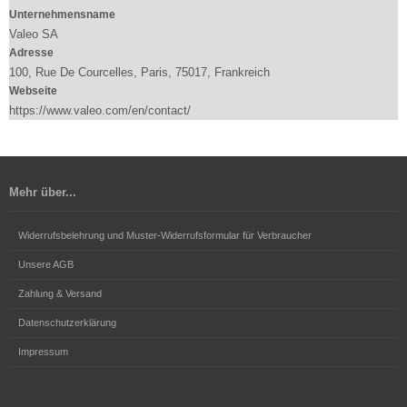
Unternehmensname
Valeo SA
Adresse
100, Rue De Courcelles, Paris, 75017, Frankreich
Webseite
https://www.valeo.com/en/contact/
Mehr über...
Widerrufsbelehrung und Muster-Widerrufsformular für Verbraucher
Unsere AGB
Zahlung & Versand
Datenschutzerklärung
Impressum