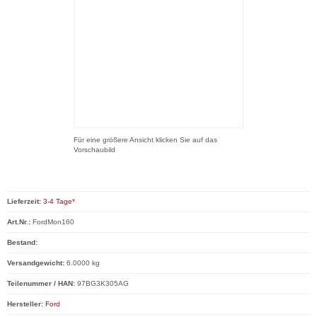
Für eine größere Ansicht klicken Sie auf das
Vorschaubild
Lieferzeit:
3-4 Tage*
Art.Nr.:
FordMon160
Bestand:
Versandgewicht:
6.0000 kg
Teilenummer / HAN:
97BG3K305AG
Hersteller:
Ford