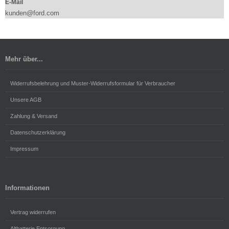
E-Mail
kunden@ford.com
Mehr über...
Widerrufsbelehrung und Muster-Widerrufsformular für Verbraucher
Unsere AGB
Zahlung & Versand
Datenschutzerklärung
Impressum
Informationen
Vertrag widerrufen
Altbatterie Entsorgung