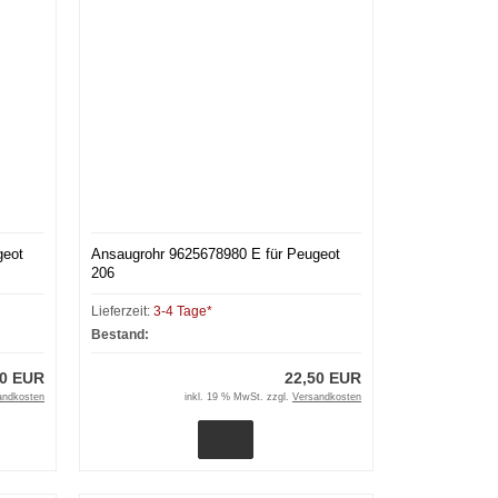
geot
Ansaugrohr 9625678980 E für Peugeot
206
Lieferzeit:
3-4 Tage*
Bestand:
00 EUR
22,50 EUR
andkosten
inkl. 19 % MwSt. zzgl.
Versandkosten