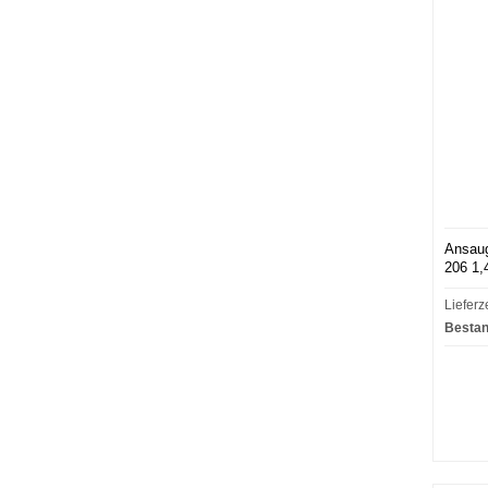
Ansaug
206 1,
Lieferz
Bestan