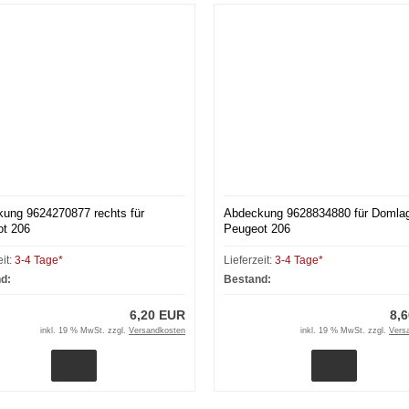
ung 9624270877 rechts für
Abdeckung 9628834880 für Domlag
t 206
Peugeot 206
eit:
3-4 Tage*
Lieferzeit:
3-4 Tage*
d:
Bestand:
6,20 EUR
8,
inkl. 19 % MwSt. zzgl.
Versandkosten
inkl. 19 % MwSt. zzgl.
Vers