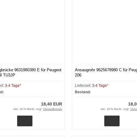
brücke 9631980380 E für Peugeot
Ansaugrohr 9625678980 C für Peu
4l TU3JP
206
eit:
3-4 Tage*
Lieferzeit:
3-4 Tage*
d:
Bestand:
18,40 EUR
18,
inkl. 19 % MwSt. zzgl.
Versandkosten
inkl. 19 % MwSt. zzgl.
Vers