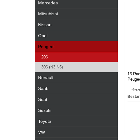
Mercedes
Mitsubishi
Nissan
Opel
Peugeot
206
306 (N3 N5)
16 Rad
Renault
Peugeo
Saab
Lieferz
Bestan
Seat
Suzuki
Toyota
VW