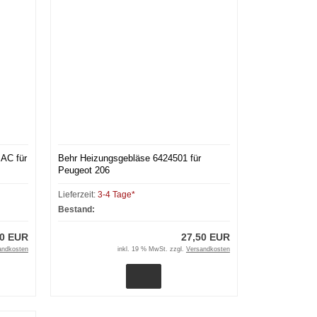
 AC für
Behr Heizungsgebläse 6424501 für
Peugeot 206
Lieferzeit:
3-4 Tage*
Bestand:
30 EUR
27,50 EUR
andkosten
inkl. 19 % MwSt. zzgl.
Versandkosten