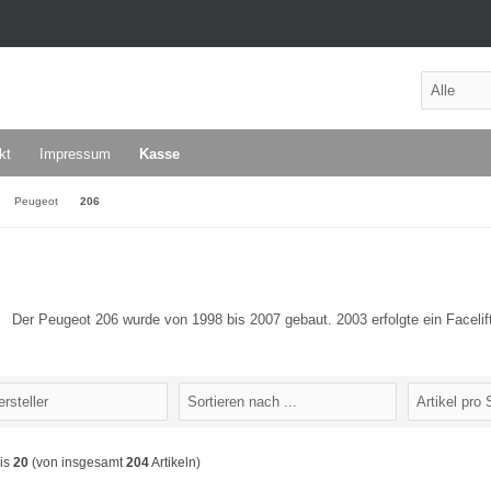
kt
Impressum
Kasse
Peugeot
206
Der Peu
geot 206
wurde von 1998 bis 2007 gebaut. 2003 erfol
gte ein Facelif
is
20
(von insgesamt
204
Artikeln)