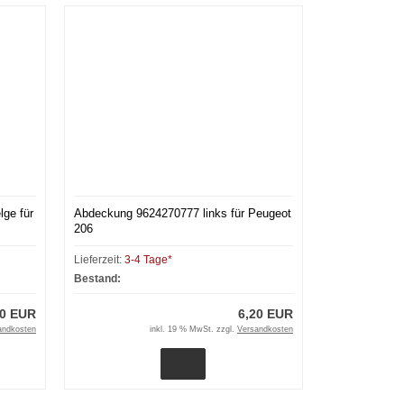
lge für
Abdeckung 9624270777 links für Peugeot
206
Lieferzeit:
3-4 Tage*
Bestand:
00 EUR
6,20 EUR
andkosten
inkl. 19 % MwSt. zzgl.
Versandkosten