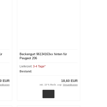
ür
Beckengurt 96134163xx hinten für
Peugeot 206
Lieferzeit:
3-4 Tage*
Bestand:
60 EUR
18,60 EUR
andkosten
inkl. 19 % MwSt. zzgl.
Versandkosten