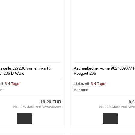
bswelle 32723C vorne links für
Aschenbecher vorne 9627639377 f
t 206 B-Ware
Peugeot 206
eit:
3-4 Tage*
Lieferzeit:
3-4 Tage*
d:
Bestand:
19,20 EUR
9,
inkl. 19 % MwSt. zzgl.
Versandkosten
inkl. 19 % MwSt. zzgl.
Vers