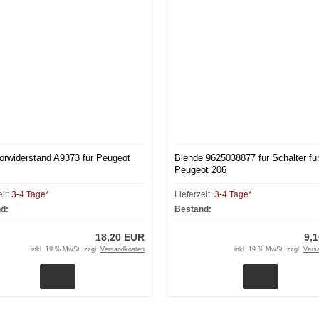
orwiderstand A9373 für Peugeot
Blende 9625038877 für Schalter fü
Peugeot 206
eit:
3-4 Tage*
Lieferzeit:
3-4 Tage*
d:
Bestand:
18,20 EUR
9,
inkl. 19 % MwSt. zzgl.
Versandkosten
inkl. 19 % MwSt. zzgl.
Vers