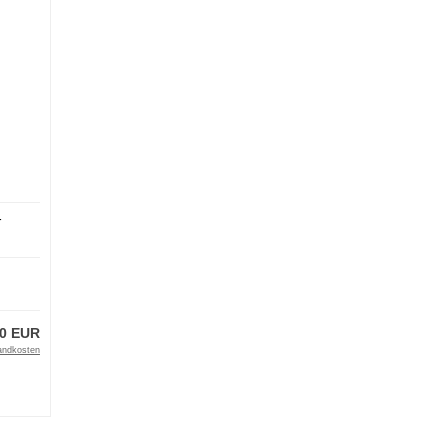
r
10 EUR
andkosten