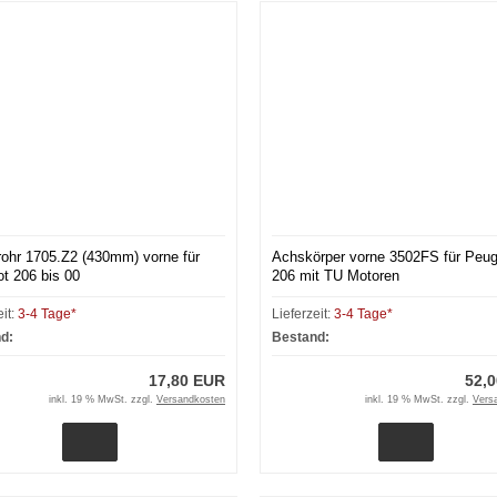
ohr 1705.Z2 (430mm) vorne für
Achskörper vorne 3502FS für Peug
t 206 bis 00
206 mit TU Motoren
eit:
3-4 Tage*
Lieferzeit:
3-4 Tage*
d:
Bestand:
17,80 EUR
52,
inkl. 19 % MwSt. zzgl.
Versandkosten
inkl. 19 % MwSt. zzgl.
Vers