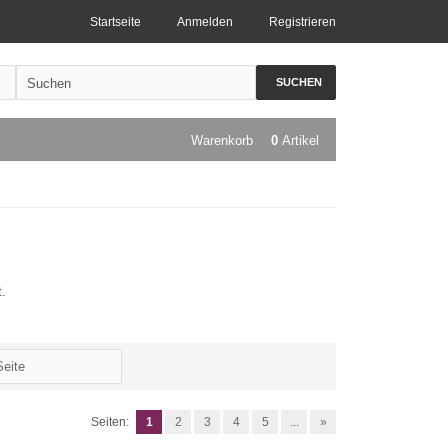
Startseite
Anmelden
Registrieren
SUCHEN
Warenkorb
0
Artikel
t.
Seiten:
1
2
3
4
5
...
»