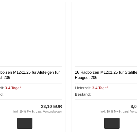
bolzen M12x1,25 für Alufelgen für
16 Radbolzen M12x1,25 für Stahlfe
t 206
Peugeot 206
eit:
3-4 Tage*
Lieferzeit:
3-4 Tage*
d:
Bestand:
23,10 EUR
8,
inkl. 19 % MwSt. zzgl.
Versandkosten
inkl. 19 % MwSt. zzgl.
Vers