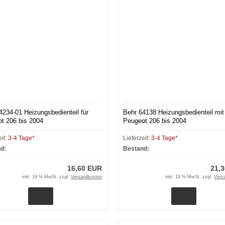
4234-01 Heizungsbedienteil für
Behr 64138 Heizungsbedienteil mit
t 206 bis 2004
Peugeot 206 bis 2004
eit:
3-4 Tage*
Lieferzeit:
3-4 Tage*
d:
Bestand:
16,60 EUR
21,
inkl. 19 % MwSt. zzgl.
Versandkosten
inkl. 19 % MwSt. zzgl.
Vers