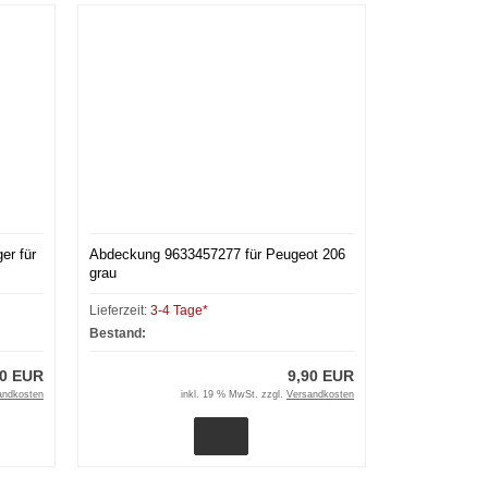
er für
Abdeckung 9633457277 für Peugeot 206
grau
Lieferzeit:
3-4 Tage*
Bestand:
60 EUR
9,90 EUR
andkosten
inkl. 19 % MwSt. zzgl.
Versandkosten