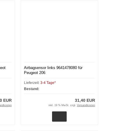
eot
Airbagsensor links 9641478080 für
Peugeot 206
Lieferzeit:
3-4 Tage*
Bestand:
00 EUR
31,40 EUR
andkosten
inkl. 19 % MwSt. zzgl.
Versandkosten