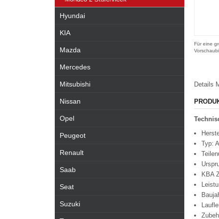
Hyundai
KIA
Für eine gr
Mazda
Vorschaubi
Mercedes
Mitsubishi
Details
M
Nissan
PRODU
Opel
Technisc
Herste
Peugeot
Typ: 
Renault
Teile
Urspr
Saab
KBA Z
Leist
Seat
Bauja
Suzuki
Laufl
Zubeh