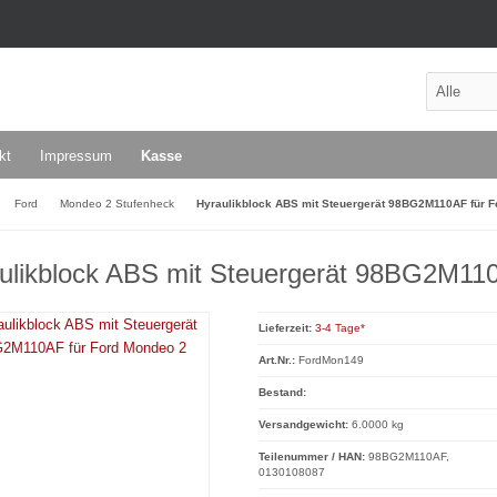
kt
Impressum
Kasse
Ford
Mondeo 2 Stufenheck
Hyraulikblock ABS mit Steuergerät 98BG2M110AF für 
ulikblock ABS mit Steuergerät 98BG2M11
Lieferzeit:
3-4 Tage*
Art.Nr.:
FordMon149
Bestand:
Versandgewicht:
6.0000 kg
Teilenummer / HAN:
98BG2M110AF,
0130108087