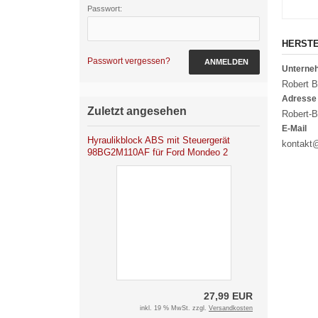
Passwort:
HERST
Passwort vergessen?
ANMELDEN
Untern
Robert 
Adresse
Zuletzt angesehen
Robert-B
E-Mail
Hyraulikblock ABS mit Steuergerät
kontakt
98BG2M110AF für Ford Mondeo 2
27,99 EUR
inkl. 19 % MwSt. zzgl.
Versandkosten