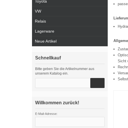
Toyota
passen
VW
Lieferu
Relais
Hydra
Lagerware
Allgeme
Neue Artikel
Zustan
Optisc
Schnellkauf
Sicht 
Rechn
Bitte geben Sie die Artikelnummer aus
Versa
unserem Katalog ein.
Selbs
Willkommen zurück!
E-Mail-Adresse: