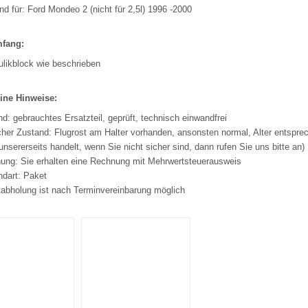
d für: Ford Mondeo 2 (nicht für 2,5l) 1996 -2000
mfang:
ulikblock wie beschrieben
ine Hinweise:
d: gebrauchtes Ersatzteil, geprüft, technisch einwandfrei
her Zustand: Flugrost am Halter vorhanden, ansonsten normal, Alter entsprec
unsererseits handelt, wenn Sie nicht sicher sind, dann rufen Sie uns bitte an)
ung: Sie erhalten eine Rechnung mit Mehrwertsteuerausweis
ndart: Paket
tabholung ist nach Terminvereinbarung möglich