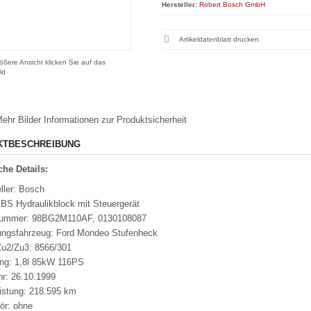
Hersteller:
Robert Bosch GmbH
Artikeldatenblatt drucken
ößere Ansicht klicken Sie auf das
ld
ehr Bilder
Informationen zur Produktsicherheit
KTBESCHREIBUNG
he Details:
ller: Bosch
ABS Hydraulikblock mit Steuergerät
nummer: 98BG2M110AF, 0130108087
ungsfahrzeug: Ford Mondeo Stufenheck
u2/Zu3: 8566/301
ung: 1,8l 85kW 116PS
hr: 26.10.1999
eistung: 218.595 km
ör: ohne