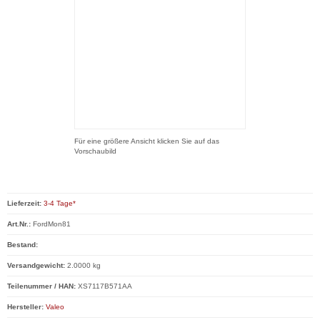
Für eine größere Ansicht klicken Sie auf das
Vorschaubild
Lieferzeit:
3-4 Tage*
Art.Nr.:
FordMon81
Bestand:
Versandgewicht:
2.0000 kg
Teilenummer / HAN:
XS7117B571AA
Hersteller:
Valeo