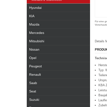
Hyundai
KIA
Für eine gr
Mazda
Vorschaubi
Mercedes
Mitsubishi
Details
M
Nissan
PRODU
Opel
Technisc
Herste
Peugeot
Typ: 
Renault
Teile
Urspr
Saab
KBA Z
Leist
Seat
Bauja
Suzuki
Laufl
Zubeh