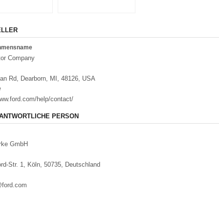
ELLER
ehmensname
tor Company
an Rd, Dearborn, MI, 48126, USA
e
www.ford.com/help/contact/
ANTWORTLICHE PERSON
rke GmbH
rd-Str. 1, Köln, 50735, Deutschland
ford.com