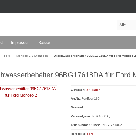
kt
Impressum
Kasse
Ford
Mondeo 2 Stufenheck
Wischwasserbehälter 96BG17618DA für Ford Mondeo 2
hwasserbehälter 96BG17618DA für Ford 
Lieferzeit:
3-4 Tage*
Art.Nr.:
FordMon199
Bestand:
Versandgewicht:
6.0000 kg
Teilenummer / HAN:
96BG17618DA
Hersteller:
Ford