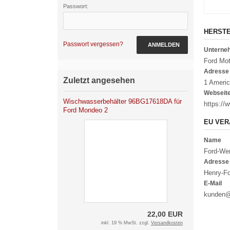
Passwort:
HERST
Passwort vergessen?
ANMELDEN
Untern
Ford Mo
Adresse
Zuletzt angesehen
1 Americ
Webseit
Wischwasserbehälter 96BG17618DA für
https://
Ford Mondeo 2
EU VER
Name
Ford-We
Adresse
Henry-Fo
E-Mail
kunden@
22,00 EUR
inkl. 19 % MwSt. zzgl.
Versandkosten