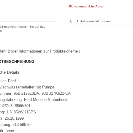
EU verantwortliche Person
Artikeldatenblatt drucken
ößere Ansicht klicken Sie auf das
ld
ehr Bilder
Informationen zur Produktsicherheit
KTBESCHREIBUNG
he Details:
ller: Ford
Wischwasserbehälter mit Pumpe
nummer: 96BG17618DA, 93BB17K621-CA
ungsfahrzeug: Ford Mondeo Stufenheck
u2/Zu3: 8566/301
ung: 1,8l 85kW 116PS
hr: 26.10.1999
eistung: 218.595 km
ör: ohne