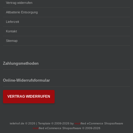
Vertrag widerrufen
Altbatterie Entsorgung
Lieferzeit
Kontakt
Sitemap
Zahlungsmethoden
Online-Widerrufsformular
VERTRAG WIDERRUFEN
teilehof.de © 2026 | Template © 2009-2026 by
mod
ified eCommerce Shopsoftware
mod
ified eCommerce Shopsoftware © 2009-2026