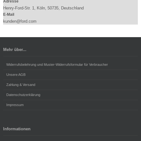
Adresse
Henry-Ford-Str. 1, Köln, 50735, Deutschland
E-Mail
kunden@ford.com
Mehr über...
Widerrufsbelehrung und Muster-Widerrufsformular für Verbraucher
Unsere AGB
Zahlung & Versand
Datenschutzerklärung
Impressum
Informationen