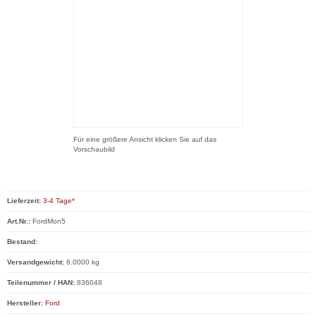
Für eine größere Ansicht klicken Sie auf das
Vorschaubild
Lieferzeit:
3-4 Tage*
Art.Nr.:
FordMon5
Bestand:
Versandgewicht:
6.0000 kg
Teilenummer / HAN:
836048
Hersteller:
Ford