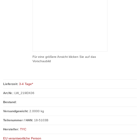
Für eine größere Ansicht klicken Sie auf das
Vorschaubild
Lieferzeit:
3-4 Tage*
Art.Nr.:
LW_219EK06
Bestand:
Versandgewicht:
2.0000 kg
Teilenummer / HAN:
18-5103B
Hersteller:
TYC
EU verantwortliche Person