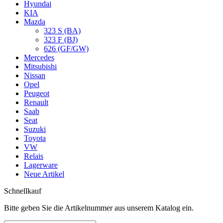
Hyundai
KIA
Mazda
323 S (BA)
323 F (BJ)
626 (GF/GW)
Mercedes
Mitsubishi
Nissan
Opel
Peugeot
Renault
Saab
Seat
Suzuki
Toyota
VW
Relais
Lagerware
Neue Artikel
Schnellkauf
Bitte geben Sie die Artikelnummer aus unserem Katalog ein.