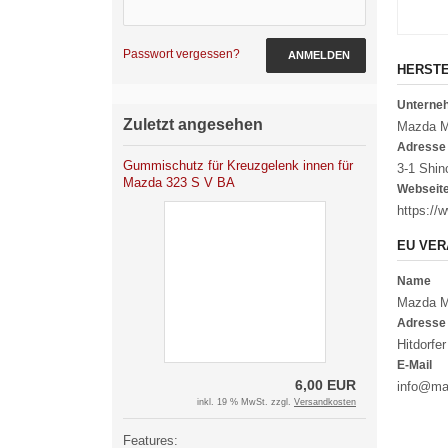
Passwort vergessen?
ANMELDEN
HERST
Untern
Zuletzt angesehen
Mazda Mo
Adresse
Gummischutz für Kreuzgelenk innen für
3-1 Shin
Mazda 323 S V BA
Webseit
https://
EU VER
Name
Mazda M
Adresse
Hitdorfe
E-Mail
6,00 EUR
info@ma
inkl. 19 % MwSt. zzgl.
Versandkosten
Features: