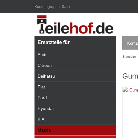
Kundengruppe:
Gast
Ersatzteile für
Konta
Audi
Startseite
Citroen
Gumm
Daihatsu
Fiat
Ford
Hyundai
KIA
Mazda