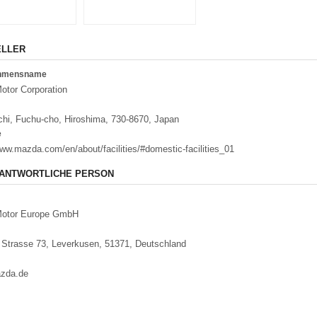
ELLER
ehmensname
tor Corporation
chi, Fuchu-cho, Hiroshima, 730-8670, Japan
e
www.mazda.com/en/about/facilities/#domestic-facilities_01
ANTWORTLICHE PERSON
otor Europe GmbH
r Strasse 73, Leverkusen, 51371, Deutschland
zda.de