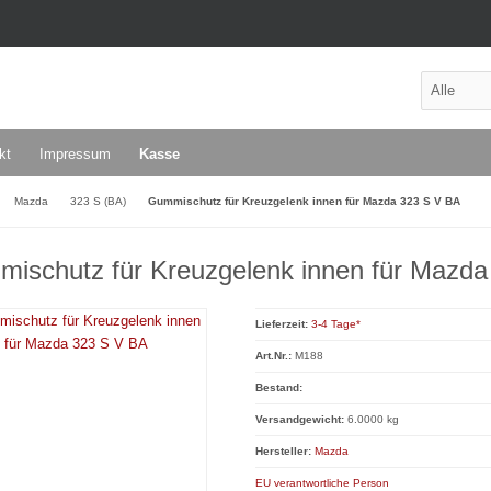
kt
Impressum
Kasse
Mazda
323 S (BA)
Gummischutz für Kreuzgelenk innen für Mazda 323 S V BA
ischutz für Kreuzgelenk innen für Mazd
Lieferzeit:
3-4 Tage*
Art.Nr.:
M188
Bestand:
Versandgewicht:
6.0000 kg
Hersteller:
Mazda
EU verantwortliche Person