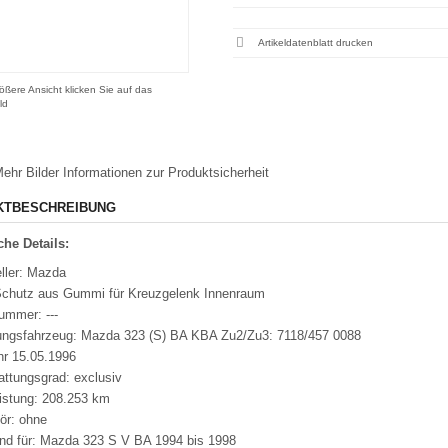
Artikeldatenblatt drucken
ößere Ansicht klicken Sie auf das
ld
ehr Bilder
Informationen zur Produktsicherheit
KTBESCHREIBUNG
he Details:
ller: Mazda
Schutz aus Gummi für Kreuzgelenk Innenraum
ummer: ---
ungsfahrzeug: Mazda 323 (S) BA KBA Zu2/Zu3: 7118/457 0088
hr 15.05.1996
attungsgrad: exclusiv
eistung: 208.253 km
ör: ohne
nd für: Mazda 323 S V BA 1994 bis 1998