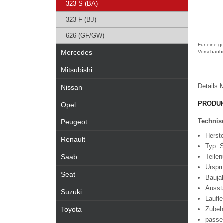
323 S (BA)
323 F (BJ)
626 (GF/GW)
Für eine gr
Mercedes
Vorschaubi
Mitsubishi
Details
M
Nissan
PRODU
Opel
Technisc
Peugeot
Herste
Renault
Typ: 
Saab
Teilen
Urspr
Seat
Bauja
Ausst
Suzuki
Laufl
Toyota
Zubeh
passe