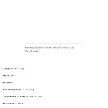
Für eine größere Ansicht klicken Sie auf das
Vorschaubild
Lieferzeit:
3-4 Tage*
Art.Nr.:
M47
Bestand:
Versandgewicht:
6.0000 kg
Teilenummer / HAN:
BC1G-58-310C
Hersteller:
Mazda