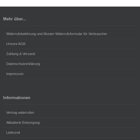
Mehr über...
Widerrufsbelehrung und Muster-Widerrufsformular für Verbraucher
Unsere AGB
Zahlung & Versand
Datenschutzerklärung
Impressum
Informationen
Vertrag widerrufen
Altbatterie Entsorgung
Lieferzeit