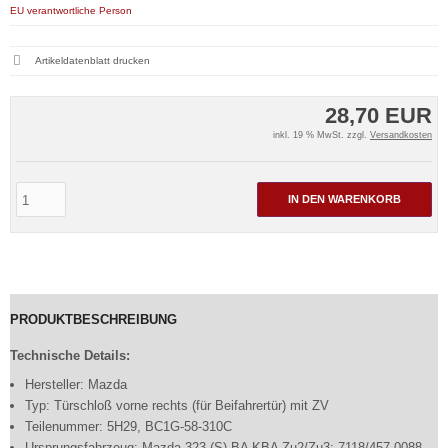
EU verantwortliche Person
Artikeldatenblatt drucken
28,70 EUR
inkl. 19 % MwSt. zzgl.
Versandkosten
IN DEN WARENKORB
PRODUKTBESCHREIBUNG
Technische Details:
Hersteller: Mazda
Typ: Türschloß vorne rechts (für Beifahrertür) mit ZV
Teilenummer: 5H29, BC1G-58-310C
Ursprungsfahrzeug: Mazda 323 (S) BA KBA Zu2/Zu3: 7118/457 0088