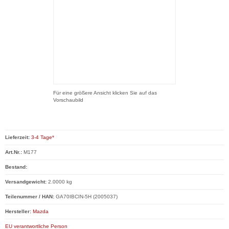
Für eine größere Ansicht klicken Sie auf das
Vorschaubild
Lieferzeit:
3-4 Tage*
Art.Nr.:
M177
Bestand:
Versandgewicht:
2.0000 kg
Teilenummer / HAN:
GA70IBCIN-5H (2005037)
Hersteller:
Mazda
EU verantwortliche Person