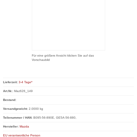
Für eine größere Ansicht klicken Sie auf das
Vorschaubild
Lieferzeit:
3-4 Tage*
Art.Nr.:
Maz626_149
Bestand:
Versandgewicht:
2.0000 kg
Teilenummer / HAN:
B095-56-890E, GE5A-56-880,
Hersteller:
Mazda
EU verantwortliche Person