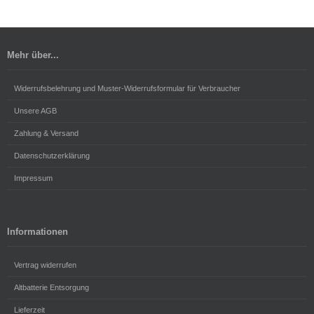
Mehr über...
Widerrufsbelehrung und Muster-Widerrufsformular für Verbraucher
Unsere AGB
Zahlung & Versand
Datenschutzerklärung
Impressum
Informationen
Vertrag widerrufen
Altbatterie Entsorgung
Lieferzeit