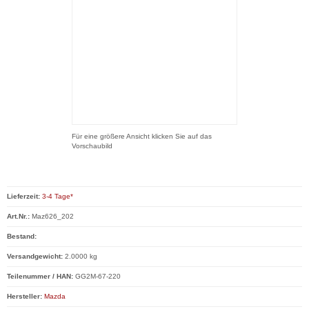
Für eine größere Ansicht klicken Sie auf das
Vorschaubild
Lieferzeit:
3-4 Tage*
Art.Nr.:
Maz626_202
Bestand:
Versandgewicht:
2.0000 kg
Teilenummer / HAN:
GG2M-67-220
Hersteller:
Mazda