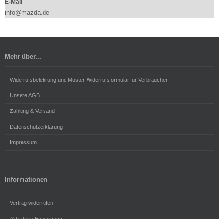
E-Mail
info@mazda.de
Mehr über...
Widerrufsbelehrung und Muster-Widerrufsformular für Verbraucher
Unsere AGB
Zahlung & Versand
Datenschutzerklärung
Impressum
Informationen
Vertrag widerrufen
Altbatterie Entsorgung