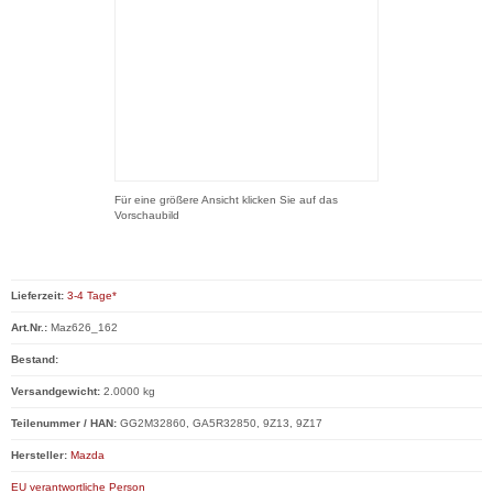
Für eine größere Ansicht klicken Sie auf das
Vorschaubild
Lieferzeit:
3-4 Tage*
Art.Nr.:
Maz626_162
Bestand:
Versandgewicht:
2.0000 kg
Teilenummer / HAN:
GG2M32860, GA5R32850, 9Z13, 9Z17
Hersteller:
Mazda
EU verantwortliche Person