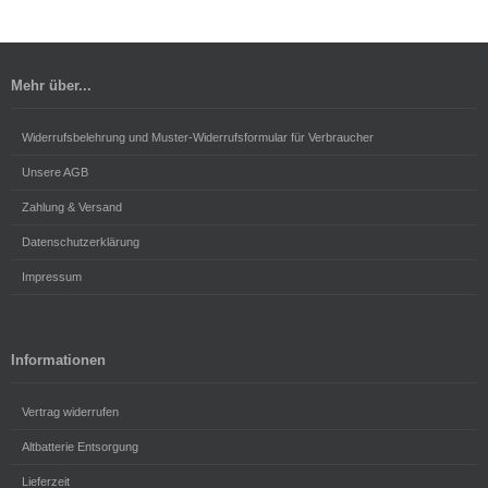
Mehr über...
Widerrufsbelehrung und Muster-Widerrufsformular für Verbraucher
Unsere AGB
Zahlung & Versand
Datenschutzerklärung
Impressum
Informationen
Vertrag widerrufen
Altbatterie Entsorgung
Lieferzeit